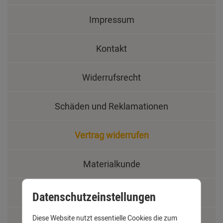
Impressum
Kontakt
Widerrufsrecht
Schäden und Reklamationen
Vertrag widerrufen
Materialkunde
Fachbegriffe
Datenschutzeinstellungen
Diese Website nutzt essentielle Cookies die zum
Jobs