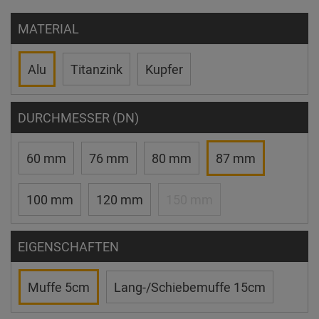
MATERIAL
Alu
Titanzink
Kupfer
DURCHMESSER (DN)
60 mm
76 mm
80 mm
87 mm
100 mm
120 mm
150 mm
EIGENSCHAFTEN
Muffe 5cm
Lang-/Schiebemuffe 15cm