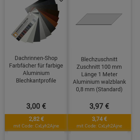
Dachrinnen-Shop
Blechzuschnitt
Farbfächer für farbige
Zuschnitt 100 mm
Aluminium
Länge 1 Meter
Blechkantprofile
Aluminium walzblank
0,8 mm (Standard)
3,00 €
3,97 €
2,82 €
3,74 €
mit Code: CxLyh2Ajne
mit Code: CxLyh2Ajne