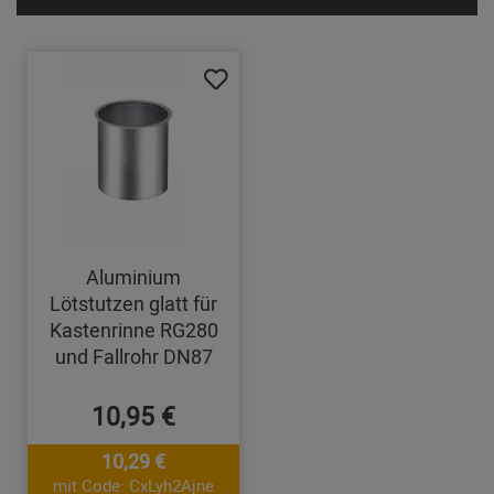
Aluminium
Lötstutzen glatt für
Kastenrinne RG280
und Fallrohr DN87
10,95 €
10,29 €
mit Code: CxLyh2Ajne