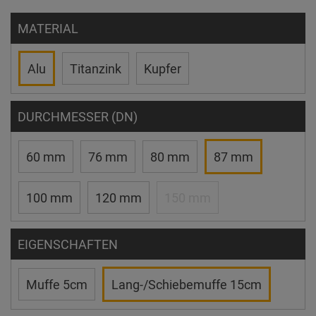
MATERIAL
Alu
Titanzink
Kupfer
DURCHMESSER (DN)
60 mm
76 mm
80 mm
87 mm
100 mm
120 mm
150 mm
EIGENSCHAFTEN
Muffe 5cm
Lang-/Schiebemuffe 15cm