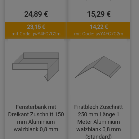
24,89 €
15,29 €
23,15 €
14,22 €
mit Code: jwY4FC7G2m
mit Code: jwY4FC7G2m
Fensterbank mit
Firstblech Zuschnitt
Dreikant Zuschnitt 150
250 mm Länge 1
mm Aluminium
Meter Aluminium
walzblank 0,8 mm
walzblank 0,8 mm
(Standard)