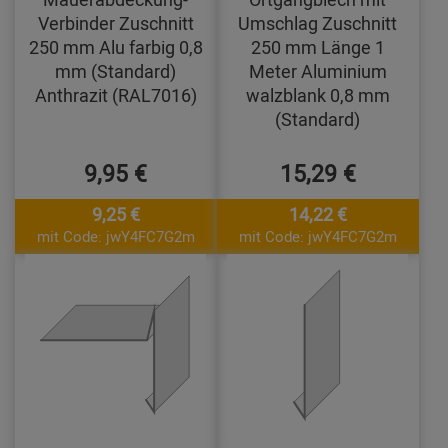
Verbinder Zuschnitt
Umschlag Zuschnitt
250 mm Alu farbig 0,8
250 mm Länge 1
mm (Standard)
Meter Aluminium
Anthrazit (RAL7016)
walzblank 0,8 mm
(Standard)
9,95 €
15,29 €
9,25 €
14,22 €
mit Code: jwY4FC7G2m
mit Code: jwY4FC7G2m