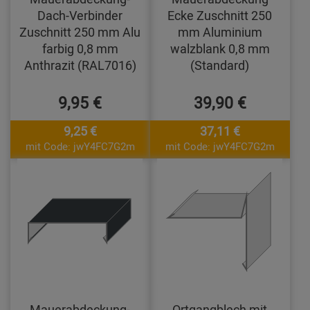
Dach-Verbinder
Ecke Zuschnitt 250
Zuschnitt 250 mm Alu
mm Aluminium
farbig 0,8 mm
walzblank 0,8 mm
Anthrazit (RAL7016)
(Standard)
9,95 €
39,90 €
9,25 €
37,11 €
mit Code: jwY4FC7G2m
mit Code: jwY4FC7G2m
Mauerabdeckung-
Ortgangblech mit