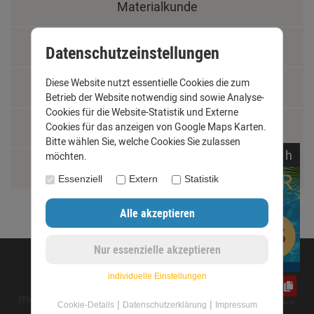
Materialkunde
Fachbegriffe
Datenschutzeinstellungen
Diese Website nutzt essentielle Cookies die zum
Jobs
Betrieb der Website notwendig sind sowie Analyse-
Cookies für die Website-Statistik und Externe
Cookies für das anzeigen von Google Maps Karten.
Montage und Installationshilfen
Bitte wählen Sie, welche Cookies Sie zulassen
noch
05:
57:
16
h
möchten.
Größentabelle
Essenziell
Extern
Statistik
©opyright 2020 - www.dachrinnen-shop.de
individuelle Einstellungen
jwY4FC7G2m
mod
ified eCommerce Shopsoftware © 2009-2026
|
|
Cookie-Details
Datenschutzerklärung
Impressum