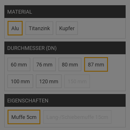
MATERIAL
Alu
Titanzink
Kupfer
DURCHMESSER (DN)
60 mm
76 mm
80 mm
87 mm
100 mm
120 mm
150 mm
EIGENSCHAFTEN
Muffe 5cm
Lang-/Schiebemuffe 15cm