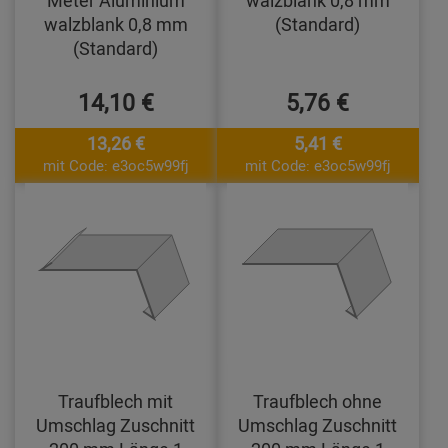
walzblank 0,8 mm
(Standard)
(Standard)
14,10 €
5,76 €
13,26 €
5,41 €
mit Code: e3oc5w99fj
mit Code: e3oc5w99fj
Traufblech mit
Traufblech ohne
Umschlag Zuschnitt
Umschlag Zuschnitt