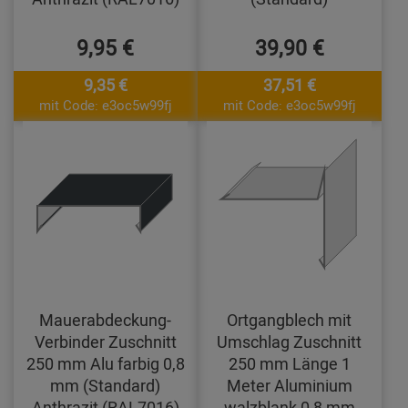
9,95 €
39,90 €
9,35 €
37,51 €
mit Code: e3oc5w99fj
mit Code: e3oc5w99fj
Mauerabdeckung-
Ortgangblech mit
Verbinder Zuschnitt
Umschlag Zuschnitt
250 mm Alu farbig 0,8
250 mm Länge 1
mm (Standard)
Meter Aluminium
Anthrazit (RAL7016)
walzblank 0,8 mm