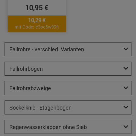
10,95 €
10,29 €
mit Code: e3oc5w99fj
Fallrohre - verschied. Varianten
Fallrohrbögen
Fallrohrabzweige
Sockelknie - Etagenbogen
Regenwasserklappen ohne Sieb