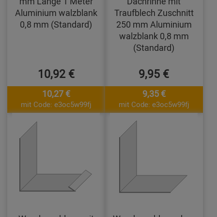
mm Länge 1 Meter
Dachrinne mit
Aluminium walzblank
Traufblech Zuschnitt
0,8 mm (Standard)
250 mm Aluminium
walzblank 0,8 mm
(Standard)
10,92 €
9,95 €
10,27 €
9,35 €
mit Code: e3oc5w99fj
mit Code: e3oc5w99fj