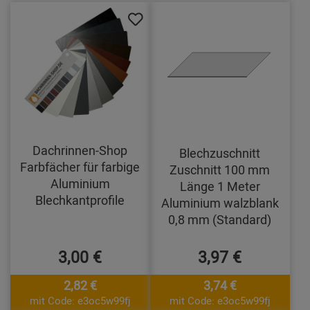
Dachrinnen-Shop
Blechzuschnitt
Farbfächer für farbige
Zuschnitt 100 mm
Aluminium
Länge 1 Meter
Blechkantprofile
Aluminium walzblank
0,8 mm (Standard)
3,00 €
3,97 €
2,82 €
3,74 €
mit Code: e3oc5w99fj
mit Code: e3oc5w99fj