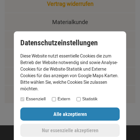
Vertrag widerrufen
Materialkunde
Fachbegriffe
Datenschutzeinstellungen
Diese Website nutzt essentielle Cookies die zum
Jobs
Betrieb der Website notwendig sind sowie Analyse-
Cookies für die Website-Statistik und Externe
Cookies für das anzeigen von Google Maps Karten.
Montage und Installationshilfen
Bitte wählen Sie, welche Cookies Sie zulassen
möchten.
Größentabelle
Essenziell
Extern
Statistik
©opyright 2020 - www.dachrinnen-shop.de