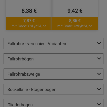
8,38 €
9,42 €
7,87 €
8,86 €
mit Code: CxLyh2Ajne
mit Code: CxLyh2Ajne
Fallrohre - verschied. Varianten
Fallrohrbögen
Fallrohrabzweige
Sockelknie - Etagenbogen
Gliederbogen