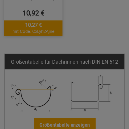
10,92 €
10,27 €
mit Code: CxLyh2Ajne
Größentabelle für Dachrinnen nach DIN EN 612
Größentabelle anzeigen