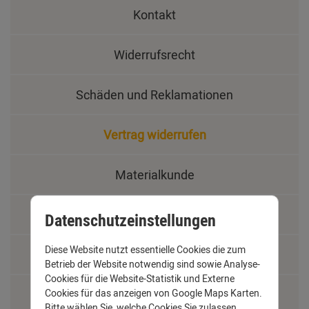
Kontakt
Widerrufsrecht
Schäden und Reklamationen
Vertrag widerrufen
Materialkunde
Fachbegriffe
Datenschutzeinstellungen
Diese Website nutzt essentielle Cookies die zum
Jobs
Betrieb der Website notwendig sind sowie Analyse-
Cookies für die Website-Statistik und Externe
Montage und Installationshilfen
Cookies für das anzeigen von Google Maps Karten.
Bitte wählen Sie, welche Cookies Sie zulassen