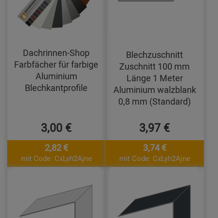
Dachrinnen-Shop
Blechzuschnitt
Farbfächer für farbige
Zuschnitt 100 mm
Aluminium
Länge 1 Meter
Blechkantprofile
Aluminium walzblank
0,8 mm (Standard)
3,00 €
3,97 €
2,82 €
3,74 €
mit Code: CxLyh2Ajne
mit Code: CxLyh2Ajne