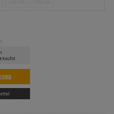
120/180
150/180
n
m
e
kaufst
KORB
ettel