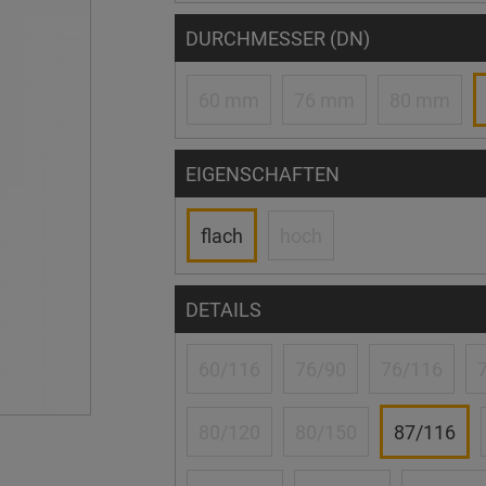
DURCHMESSER (DN)
60 mm
76 mm
80 mm
EIGENSCHAFTEN
flach
hoch
DETAILS
60/116
76/90
76/116
80/120
80/150
87/116