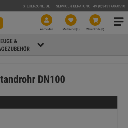
STEUERZONE: DE
SERVICE & BERATUNG +49 (0)3431 6060510
Anmelden
Merkzettel (
0
)
Warenkorb (0)
EUGE &
GEZUBEHÖR
Standrohr DN100