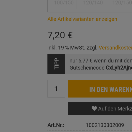
100/150
120/140
120/150
Alle Artikelvarianten anzeigen
7,20 €
inkl. 19 % MwSt. zzgl.
Versandkoste
nur
6,77 €
wenn du mit de
TIPP
Gutscheincode
CxLyh2Ajn
IN DEN WAREN
Auf den Merkz
Art.Nr.:
1002130302009