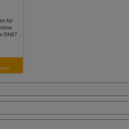
en für
rinne
hr DN87
2Ajne