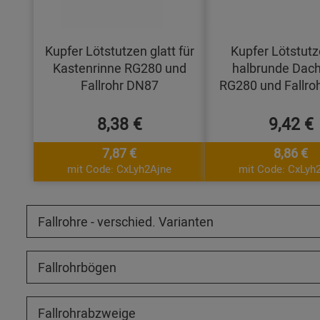
Kupfer Lötstutzen glatt für
Kupfer Lötstutz
Kastenrinne RG280 und
halbrunde Dach
Fallrohr DN87
RG280 und Fallro
8,38 €
9,42 €
7,87 €
8,86 €
mit Code: CxLyh2Ajne
mit Code: CxLyh
Fallrohre - verschied. Varianten
Fallrohrbögen
Fallrohrabzweige