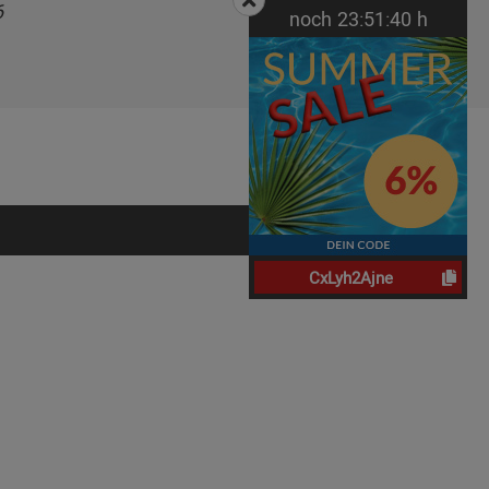
6
noch
23:
51:
39
h
CxLyh2Ajne