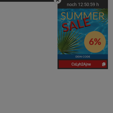
noch
12:
50:
58
h
CxLyh2Ajne