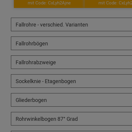
mit Code: CxLyh2Ajne
mit Code: CxLyh
Fallrohre - verschied. Varianten
Fallrohrbögen
Fallrohrabzweige
Sockelknie - Etagenbogen
Gliederbogen
Rohrwinkelbogen 87° Grad