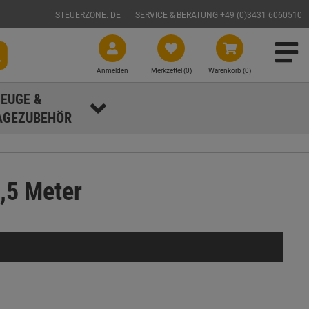
STEUERZONE: DE
SERVICE & BERATUNG +49 (0)3431 6060510
Anmelden
Merkzettel (
0
)
Warenkorb (0)
EUGE &
GEZUBEHÖR
,5 Meter