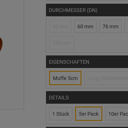
DURCHMESSER (DN)
50 mm
60 mm
76 mm
150 mm
EIGENSCHAFTEN
Muffe 5cm
Lang-/Schiebemu
DETAILS
1 Stück
5er Pack
10er Pa