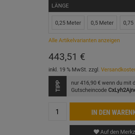
LÄNGE
0,25 Meter
0,5 Meter
0,75
Alle Artikelvarianten anzeigen
443,51 €
inkl. 19 % MwSt. zzgl.
Versandkoste
nur
416,90 €
wenn du mit 
TIPP
Gutscheincode
CxLyh2Ajn
IN DEN WAREN
Auf den Merkz