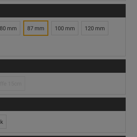
80 mm
87 mm
100 mm
120 mm
ffe 15cm
ck