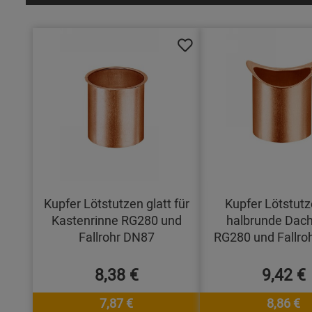
Kupfer Lötstutzen glatt für
Kupfer Lötstutz
Kastenrinne RG280 und
halbrunde Dach
Fallrohr DN87
RG280 und Fallro
8,38 €
9,42 €
7,87 €
8,86 €