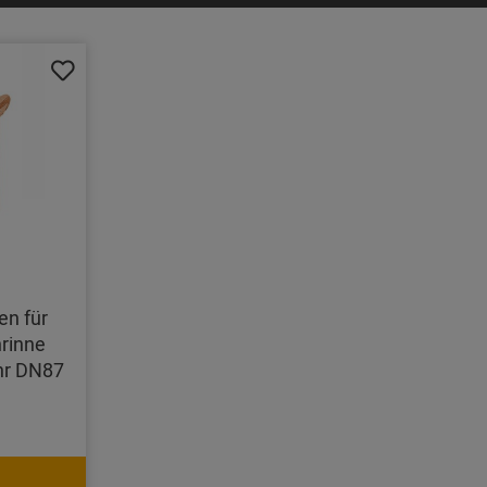
en für
rinne
hr DN87