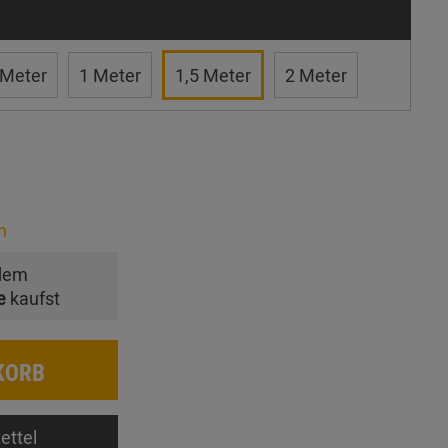
 Meter
1 Meter
1,5 Meter
2 Meter
n
dem
e
kaufst
KORB
ettel