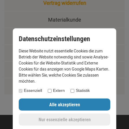
Vertrag widerrufen
Materialkunde
Fachbegriffe
Datenschutzeinstellungen
Diese Website nutzt essentielle Cookies die zum
Jobs
Betrieb der Website notwendig sind sowie Analyse-
Cookies für die Website-Statistik und Externe
Montage und Installationshilfen
Cookies für das anzeigen von Google Maps Karten.
Bitte wählen Sie, welche Cookies Sie zulassen
möchten.
Größentabelle
Essenziell
Extern
Statistik
©opyright 2020 - www.dachrinnen-shop.de