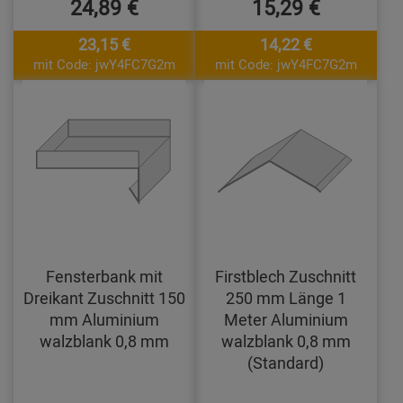
24,89 €
15,29 €
23,15 €
14,22 €
mit Code: jwY4FC7G2m
mit Code: jwY4FC7G2m
Fensterbank mit
Firstblech Zuschnitt
Dreikant Zuschnitt 150
250 mm Länge 1
mm Aluminium
Meter Aluminium
walzblank 0,8 mm
walzblank 0,8 mm
(Standard)