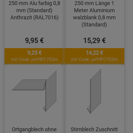
250 mm Alu farbig 0,8
250 mm Länge 1
mm (Standard)
Meter Aluminium
Anthrazit (RAL7016)
walzblank 0,8 mm
(Standard)
9,95 €
15,29 €
9,25 €
14,22 €
mit Code: jwY4FC7G2m
mit Code: jwY4FC7G2m
Ortgangblech ohne
Stirnblech Zuschnitt