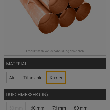
MATERIAL
Alu
Titanzink
Kupfer
DURCHMESSER (DN)
50 mm
60 mm
76 mm
80 mm