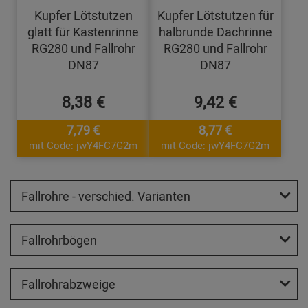
Kupfer Lötstutzen
Kupfer Lötstutzen für
glatt für Kastenrinne
halbrunde Dachrinne
RG280 und Fallrohr
RG280 und Fallrohr
DN87
DN87
8,38 €
9,42 €
7,79 €
8,77 €
mit Code: jwY4FC7G2m
mit Code: jwY4FC7G2m
Fallrohre - verschied. Varianten
Fallrohrbögen
Fallrohrabzweige