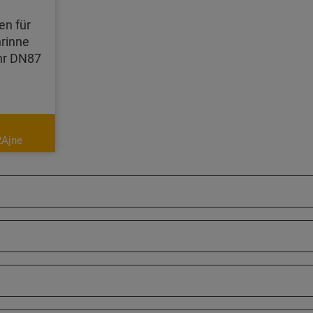
en für
rinne
hr DN87
2Ajne