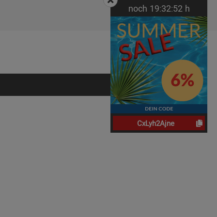
noch
19:
32:
51
h
CxLyh2Ajne