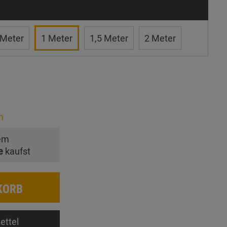
 Meter
1 Meter
1,5 Meter
2 Meter
n
em
e
kaufst
KORB
ettel