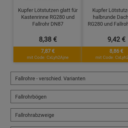
Kupfer Lötstutzen glatt für
Kupfer Lötstutz
Kastenrinne RG280 und
halbrunde Dach
Fallrohr DN87
RG280 und Fallro
8,38 €
9,42 €
7,87 €
8,86 €
mit Code: CxLyh2Ajne
mit Code: CxLyh
Fallrohre - verschied. Varianten
Fallrohrbögen
Fallrohrabzweige