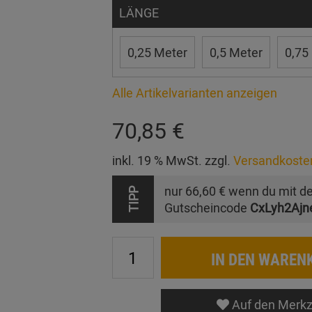
LÄNGE
0,25 Meter
0,5 Meter
0,75
Alle Artikelvarianten anzeigen
70,85 €
inkl. 19 % MwSt. zzgl.
Versandkoste
nur
66,60 €
wenn du mit d
TIPP
Gutscheincode
CxLyh2Ajn
IN DEN WAREN
Auf den Merkz