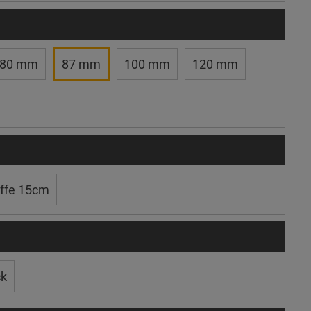
80 mm
87 mm
100 mm
120 mm
ffe 15cm
ck