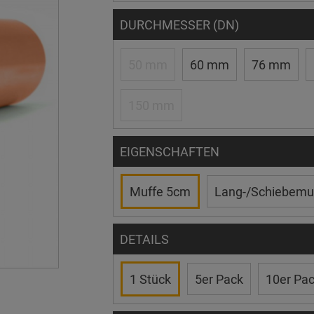
DURCHMESSER (DN)
50 mm
60 mm
76 mm
150 mm
EIGENSCHAFTEN
Muffe 5cm
Lang-/Schiebemu
DETAILS
1 Stück
5er Pack
10er Pa