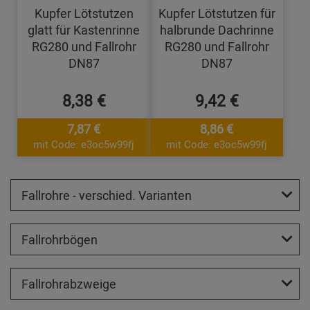
Kupfer Lötstutzen
Kupfer Lötstutzen für
glatt für Kastenrinne
halbrunde Dachrinne
RG280 und Fallrohr
RG280 und Fallrohr
DN87
DN87
8,38 €
9,42 €
7,87 €
8,86 €
mit Code: e3oc5w99fj
mit Code: e3oc5w99fj
Fallrohre - verschied. Varianten
Fallrohrbögen
Fallrohrabzweige