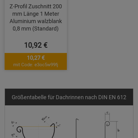
Z-Profil Zuschnitt 200
mm Länge 1 Meter
Aluminium walzblank
0,8 mm (Standard)
10,92 €
10,27 €
mit Code: e3oc5w99fj
Größentabelle für Dachrinnen nach DIN EN 612