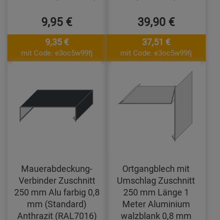
9,95 €
39,90 €
9,35 €
37,51 €
mit Code: e3oc5w99fj
mit Code: e3oc5w99fj
Mauerabdeckung-
Ortgangblech mit
Verbinder Zuschnitt
Umschlag Zuschnitt
250 mm Alu farbig 0,8
250 mm Länge 1
mm (Standard)
Meter Aluminium
Anthrazit (RAL7016)
walzblank 0,8 mm