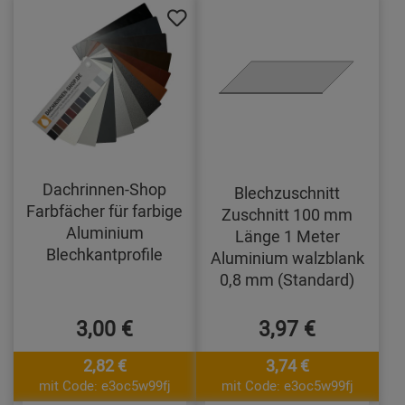
Dachrinnen-Shop
Blechzuschnitt
Farbfächer für farbige
Zuschnitt 100 mm
Aluminium
Länge 1 Meter
Blechkantprofile
Aluminium walzblank
0,8 mm (Standard)
3,00 €
3,97 €
2,82 €
3,74 €
mit Code: e3oc5w99fj
mit Code: e3oc5w99fj