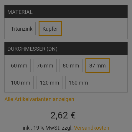
MATERIAL
Titanzink
Kupfer
DURCHMESSER (DN)
60 mm
76 mm
80 mm
87 mm
100 mm
120 mm
150 mm
Alle Artikelvarianten anzeigen
2,62 €
inkl. 19 % MwSt. zzgl.
Versandkosten