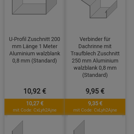
U-Profil Zuschnitt 200
Verbinder für
mm Länge 1 Meter
Dachrinne mit
Aluminium walzblank
Traufblech Zuschnitt
0,8 mm (Standard)
250 mm Aluminium
walzblank 0,8 mm
(Standard)
10,92 €
9,95 €
10,27 €
9,35 €
mit Code: CxLyh2Ajne
mit Code: CxLyh2Ajne