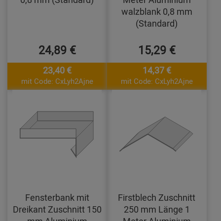
walzblank 0,8 mm
(Standard)
24,89 €
15,29 €
23,40 €
14,37 €
mit Code: CxLyh2Ajne
mit Code: CxLyh2Ajne
Fensterbank mit
Firstblech Zuschnitt
Dreikant Zuschnitt 150
250 mm Länge 1