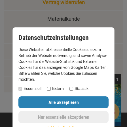
Vertrag widerrufen
Materialkunde
Fachbegriffe
Datenschutzeinstellungen
Diese Website nutzt essentielle Cookies die zum
Jobs
Betrieb der Website notwendig sind sowie Analyse-
Cookies für die Website-Statistik und Externe
Montage und Installationshilfen
Cookies für das anzeigen von Google Maps Karten.
Bitte wählen Sie, welche Cookies Sie zulassen
noch
04:
27:
09
h
möchten.
Größentabelle
Essenziell
Extern
Statistik
©opyright 2020 - www.dachrinnen-shop.de