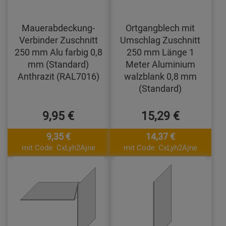
Mauerabdeckung-
Ortgangblech mit
Verbinder Zuschnitt
Umschlag Zuschnitt
250 mm Alu farbig 0,8
250 mm Länge 1
mm (Standard)
Meter Aluminium
Anthrazit (RAL7016)
walzblank 0,8 mm
(Standard)
9,95 €
15,29 €
9,35 €
14,37 €
mit Code: CxLyh2Ajne
mit Code: CxLyh2Ajne