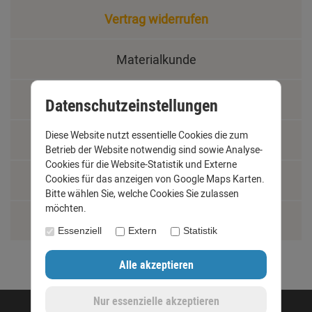
Vertrag widerrufen
Materialkunde
Fachbegriffe
Datenschutzeinstellungen
Diese Website nutzt essentielle Cookies die zum
Jobs
Betrieb der Website notwendig sind sowie Analyse-
Cookies für die Website-Statistik und Externe
Montage und Installationshilfen
Cookies für das anzeigen von Google Maps Karten.
Bitte wählen Sie, welche Cookies Sie zulassen
möchten.
Größentabelle
Essenziell
Extern
Statistik
©opyright 2020 - www.dachrinnen-shop.de