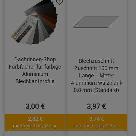
Dachrinnen-Shop
Blechzuschnitt
Farbfächer für farbige
Zuschnitt 100 mm
Aluminium
Länge 1 Meter
Blechkantprofile
Aluminium walzblank
0,8 mm (Standard)
3,00 €
3,97 €
2,82 €
3,74 €
mit Code: CxLyh2Ajne
mit Code: CxLyh2Ajne