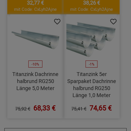
32,77 €
38,26 €
mit Code: CxLyh2Ajne
mit Code: CxLyh2Ajne
-10%
-1%
Titanzink Dachrinne
Titanzink 5er
halbrund RG250
Sparpaket Dachrinne
Länge 5,0 Meter
halbrund RG250
Länge 1,0 Meter
68,33 €
74,65 €
75,92 €
75,41 €