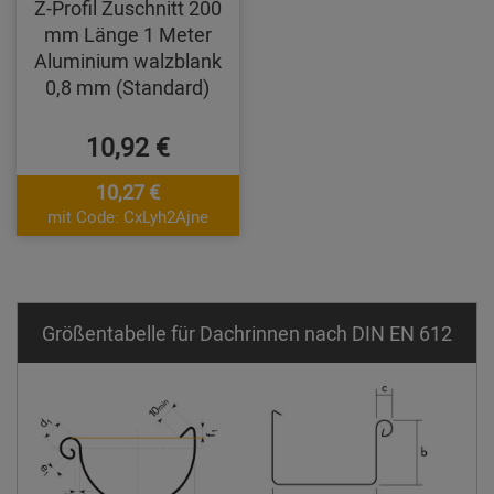
Z-Profil Zuschnitt 200
mm Länge 1 Meter
Aluminium walzblank
0,8 mm (Standard)
10,92 €
10,27 €
mit Code: CxLyh2Ajne
Größentabelle für Dachrinnen nach DIN EN 612