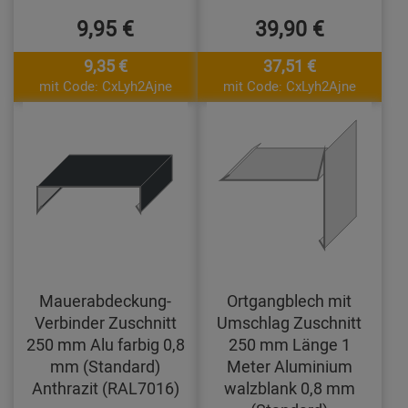
9,95 €
39,90 €
9,35 €
37,51 €
mit Code: CxLyh2Ajne
mit Code: CxLyh2Ajne
Mauerabdeckung-
Ortgangblech mit
Verbinder Zuschnitt
Umschlag Zuschnitt
250 mm Alu farbig 0,8
250 mm Länge 1
mm (Standard)
Meter Aluminium
Anthrazit (RAL7016)
walzblank 0,8 mm