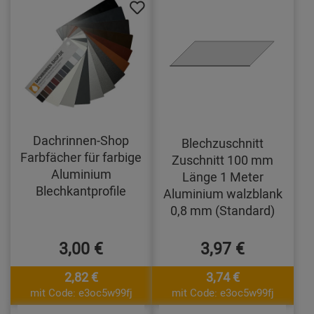
Dachrinnen-Shop
Blechzuschnitt
Farbfächer für farbige
Zuschnitt 100 mm
Aluminium
Länge 1 Meter
Blechkantprofile
Aluminium walzblank
0,8 mm (Standard)
3,00 €
3,97 €
2,82 €
3,74 €
mit Code: e3oc5w99fj
mit Code: e3oc5w99fj