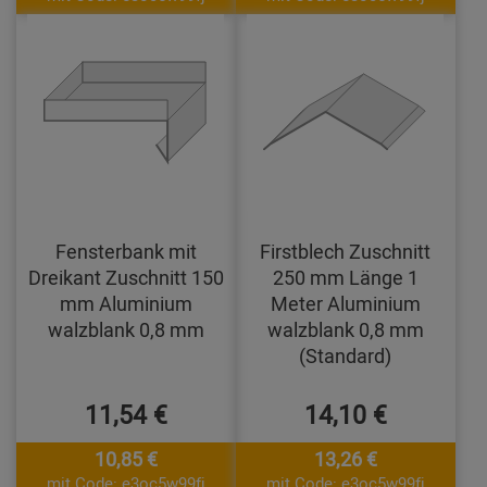
Fensterbank mit
Firstblech Zuschnitt
Dreikant Zuschnitt 150
250 mm Länge 1
mm Aluminium
Meter Aluminium
walzblank 0,8 mm
walzblank 0,8 mm
(Standard)
11,54 €
14,10 €
10,85 €
13,26 €
mit Code: e3oc5w99fj
mit Code: e3oc5w99fj