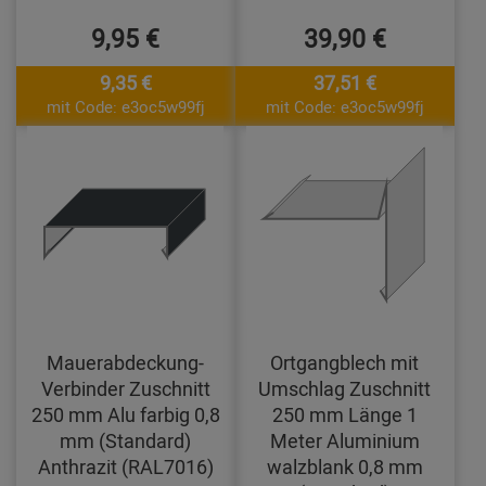
9,95 €
39,90 €
9,35 €
37,51 €
mit Code: e3oc5w99fj
mit Code: e3oc5w99fj
Mauerabdeckung-
Ortgangblech mit
Verbinder Zuschnitt
Umschlag Zuschnitt
250 mm Alu farbig 0,8
250 mm Länge 1
mm (Standard)
Meter Aluminium
Anthrazit (RAL7016)
walzblank 0,8 mm