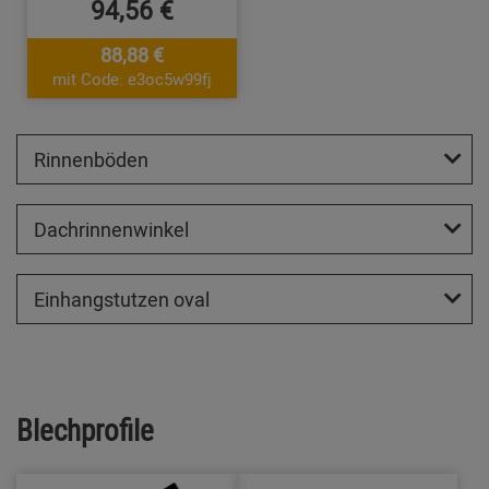
94,56 €
88,88 €
mit Code: e3oc5w99fj
Rinnenböden
Dachrinnenwinkel
Einhangstutzen oval
Blechprofile