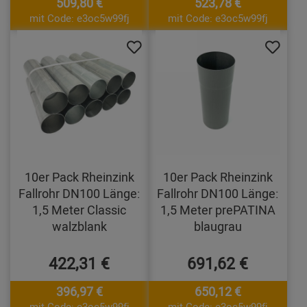
509,80 €
523,78 €
mit Code: e3oc5w99fj
mit Code: e3oc5w99fj
10er Pack Rheinzink
10er Pack Rheinzink
Fallrohr DN100 Länge:
Fallrohr DN100 Länge:
1,5 Meter Classic
1,5 Meter prePATINA
walzblank
blaugrau
422,31 €
691,62 €
396,97 €
650,12 €
mit Code: e3oc5w99fj
mit Code: e3oc5w99fj