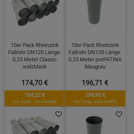
10er Pack Rheinzink
10er Pack Rheinzink
Fallrohr DN120 Länge:
Fallrohr DN120 Länge:
0,25 Meter Classic
0,25 Meter prePATINA
walzblank
blaugrau
174,70 €
196,71 €
164,22 €
184,90 €
mit Code: e3oc5w99fj
mit Code: e3oc5w99fj