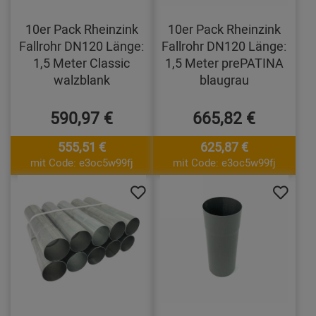
10er Pack Rheinzink
10er Pack Rheinzink
Fallrohr DN120 Länge:
Fallrohr DN120 Länge:
1,5 Meter Classic
1,5 Meter prePATINA
walzblank
blaugrau
590,97 €
665,82 €
555,51 €
625,87 €
mit Code: e3oc5w99fj
mit Code: e3oc5w99fj