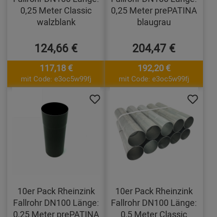
0,25 Meter Classic
0,25 Meter prePATINA
walzblank
blaugrau
124,66 €
204,47 €
117,18 €
192,20 €
mit Code: e3oc5w99fj
mit Code: e3oc5w99fj
10er Pack Rheinzink
10er Pack Rheinzink
Fallrohr DN100 Länge:
Fallrohr DN100 Länge:
0,25 Meter prePATINA
0,5 Meter Classic