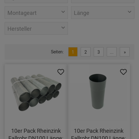
Montageart
Länge
Hersteller
Seiten:
1
2
3
...
»
10er Pack Rheinzink
10er Pack Rheinzink
Fallrohr DN100 Länge:
Fallrohr DN100 Länge: