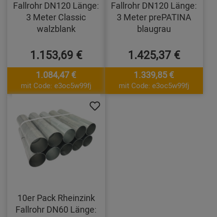
Fallrohr DN120 Länge:
Fallrohr DN120 Länge:
3 Meter Classic
3 Meter prePATINA
walzblank
blaugrau
1.153,69 €
1.425,37 €
1.084,47 €
1.339,85 €
mit Code: e3oc5w99fj
mit Code: e3oc5w99fj
10er Pack Rheinzink
Fallrohr DN60 Länge: