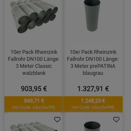
10er Pack Rheinzink
10er Pack Rheinzink
Fallrohr DN100 Länge:
Fallrohr DN100 Länge:
3 Meter Classic
3 Meter prePATINA
walzblank
blaugrau
903,95 €
1.327,91 €
849,71 €
1.248,23 €
mit Code: e3oc5w99fj
mit Code: e3oc5w99fj