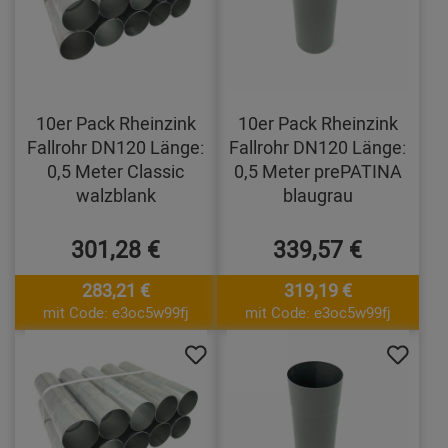
10er Pack Rheinzink
10er Pack Rheinzink
Fallrohr DN120 Länge:
Fallrohr DN120 Länge:
0,5 Meter Classic
0,5 Meter prePATINA
walzblank
blaugrau
301,28 €
339,57 €
283,21 €
319,19 €
mit Code: e3oc5w99fj
mit Code: e3oc5w99fj