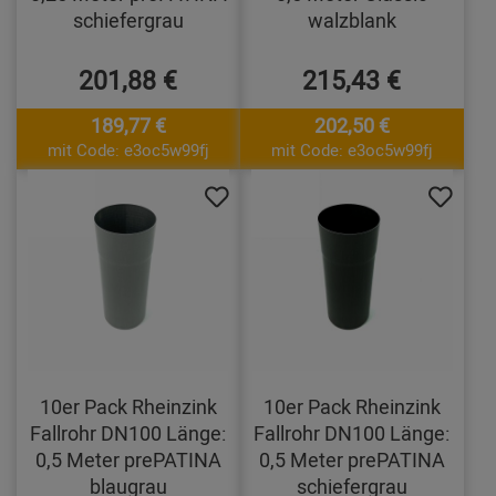
schiefergrau
walzblank
201,88 €
215,43 €
189,77 €
202,50 €
mit Code: e3oc5w99fj
mit Code: e3oc5w99fj
10er Pack Rheinzink
10er Pack Rheinzink
Fallrohr DN100 Länge:
Fallrohr DN100 Länge:
0,5 Meter prePATINA
0,5 Meter prePATINA
blaugrau
schiefergrau