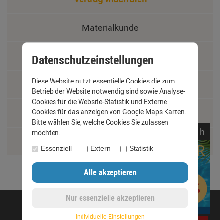
Materialkunde
Fachbegriffe
Datenschutzeinstellungen
Diese Website nutzt essentielle Cookies die zum
Jobs
Betrieb der Website notwendig sind sowie Analyse-
Cookies für die Website-Statistik und Externe
Montage und Installationshilfen
Cookies für das anzeigen von Google Maps Karten.
Bitte wählen Sie, welche Cookies Sie zulassen
noch
15:
14:
57
h
möchten.
Größentabelle
Essenziell
Extern
Statistik
©opyright 2020 - www.dachrinnen-shop.de
individuelle Einstellungen