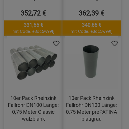
352,72 €
362,39 €
331,55 €
340,65 €
mit Code: e3oc5w99fj
mit Code: e3oc5w99fj
10er Pack Rheinzink
10er Pack Rheinzink
Fallrohr DN100 Länge:
Fallrohr DN100 Länge:
0,75 Meter Classic
0,75 Meter prePATINA
walzblank
blaugrau