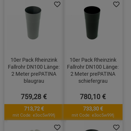
10er Pack Rheinzink
10er Pack Rheinzink
Fallrohr DN100 Länge:
Fallrohr DN100 Länge:
2 Meter prePATINA
2 Meter prePATINA
blaugrau
schiefergrau
759,28 €
780,10 €
713,72 €
733,30 €
mit Code: e3oc5w99fj
mit Code: e3oc5w99fj