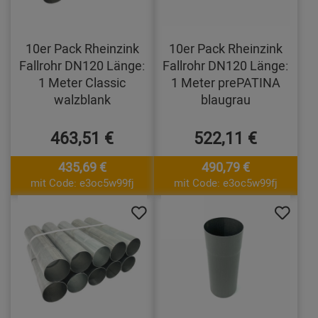
10er Pack Rheinzink
10er Pack Rheinzink
Fallrohr DN120 Länge:
Fallrohr DN120 Länge:
1 Meter Classic
1 Meter prePATINA
walzblank
blaugrau
463,51 €
522,11 €
435,69 €
490,79 €
mit Code: e3oc5w99fj
mit Code: e3oc5w99fj