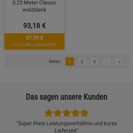
0,25 Meter Classic
walzblank
93,18 €
87,59 €
mit Code: e3oc5w99fj
Seiten:
1
2
3
...
»
Das sagen unsere Kunden
"Super Preis Leistungsverhältnis und kurze
Lieferzeit"