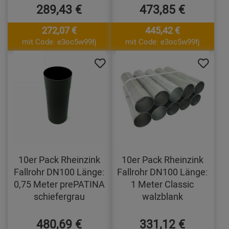
289,43 €
473,85 €
272,07 €
445,42 €
mit Code: e3oc5w99fj
mit Code: e3oc5w99fj
10er Pack Rheinzink
10er Pack Rheinzink
Fallrohr DN100 Länge:
Fallrohr DN100 Länge:
0,75 Meter prePATINA
1 Meter Classic
schiefergrau
walzblank
480,69 €
331,12 €