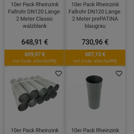
10er Pack Rheinzink
10er Pack Rheinzink
Fallrohr DN120 Länge:
Fallrohr DN120 Länge:
2 Meter Classic
2 Meter prePATINA
walzblank
blaugrau
648,91 €
730,96 €
609,97 €
687,10 €
mit Code: e3oc5w99fj
mit Code: e3oc5w99fj
10er Pack Rheinzink
10er Pack Rheinzink