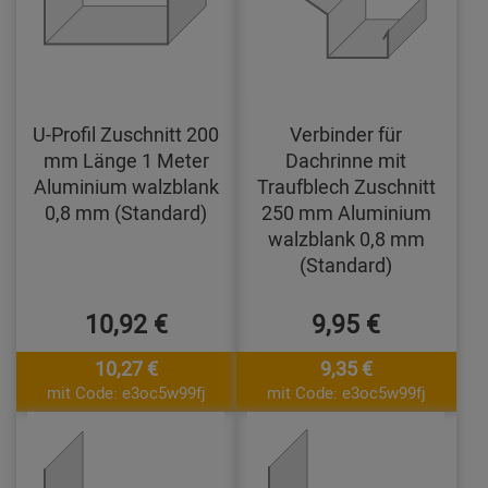
U-Profil Zuschnitt 200
Verbinder für
mm Länge 1 Meter
Dachrinne mit
Aluminium walzblank
Traufblech Zuschnitt
0,8 mm (Standard)
250 mm Aluminium
walzblank 0,8 mm
(Standard)
10,92 €
9,95 €
10,27 €
9,35 €
mit Code: e3oc5w99fj
mit Code: e3oc5w99fj