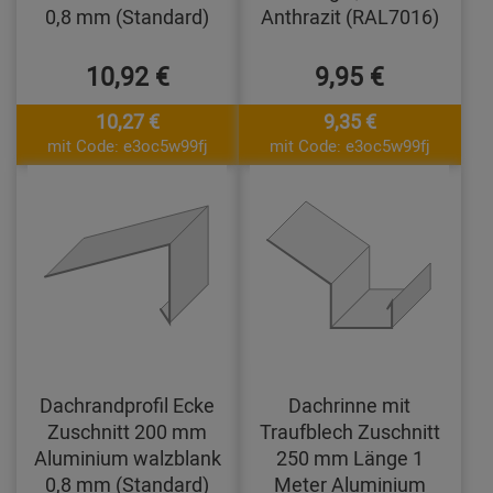
0,8 mm (Standard)
Anthrazit (RAL7016)
10,92 €
9,95 €
10,27 €
9,35 €
mit Code: e3oc5w99fj
mit Code: e3oc5w99fj
Dachrandprofil Ecke
Dachrinne mit
Zuschnitt 200 mm
Traufblech Zuschnitt
Aluminium walzblank
250 mm Länge 1
0,8 mm (Standard)
Meter Aluminium