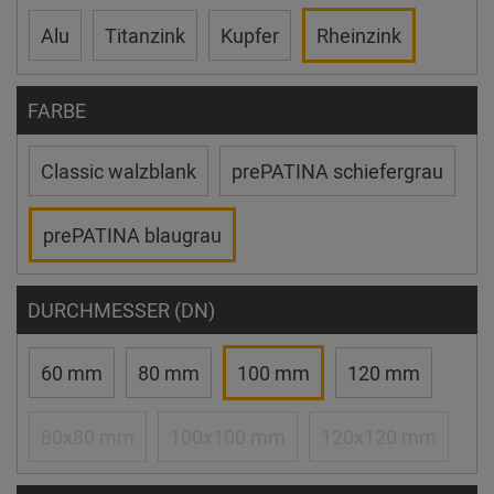
Alu
Titanzink
Kupfer
Rheinzink
FARBE
Classic walzblank
prePATINA schiefergrau
prePATINA blaugrau
DURCHMESSER (DN)
60 mm
80 mm
100 mm
120 mm
80x80 mm
100x100 mm
120x120 mm