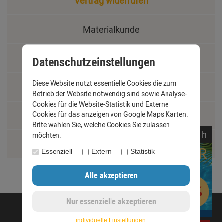
Vertrag widerrufen
Materialkunde
Fachbegriffe
Datenschutzeinstellungen
Diese Website nutzt essentielle Cookies die zum
Jobs
Betrieb der Website notwendig sind sowie Analyse-
Cookies für die Website-Statistik und Externe
Montage und Installationshilfen
Cookies für das anzeigen von Google Maps Karten.
Bitte wählen Sie, welche Cookies Sie zulassen
noch
08:
37:
53
h
möchten.
Größentabelle
Essenziell
Extern
Statistik
©opyright 2020 - www.dachrinnen-shop.de
individuelle Einstellungen