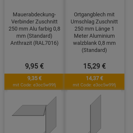
Mauerabdeckung-
Ortgangblech mit
Verbinder Zuschnitt
Umschlag Zuschnitt
250 mm Alu farbig 0,8
250 mm Länge 1
mm (Standard)
Meter Aluminium
Anthrazit (RAL7016)
walzblank 0,8 mm
(Standard)
9,95 €
15,29 €
9,35 €
14,37 €
mit Code: e3oc5w99fj
mit Code: e3oc5w99fj