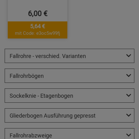
6,00 €
5,64 €
mit Code: e3oc5w99fj
Fallrohre - verschied. Varianten
Fallrohrbögen
Sockelknie - Etagenbogen
Gliederbogen Ausführung gepresst
Fallrohrabzweige