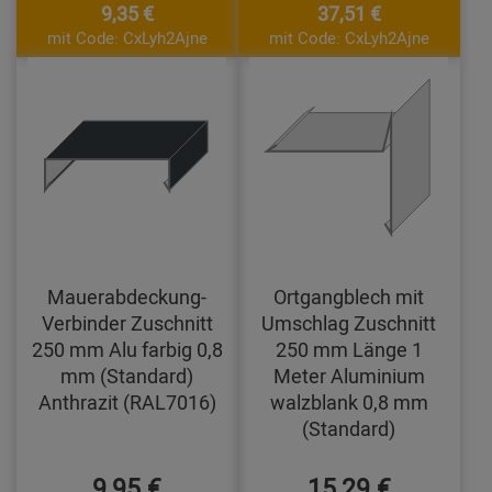
9,35 €
37,51 €
mit Code: CxLyh2Ajne
mit Code: CxLyh2Ajne
Mauerabdeckung-
Ortgangblech mit
Verbinder Zuschnitt
Umschlag Zuschnitt
250 mm Alu farbig 0,8
250 mm Länge 1
mm (Standard)
Meter Aluminium
Anthrazit (RAL7016)
walzblank 0,8 mm
(Standard)
9,95 €
15,29 €