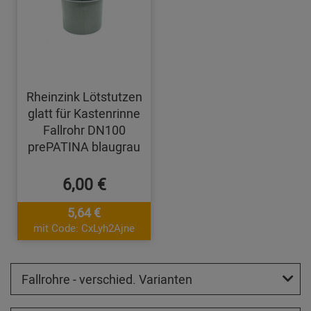
Rheinzink Lötstutzen
glatt für Kastenrinne
Fallrohr DN100
prePATINA blaugrau
6,00 €
5,64 €
mit Code: CxLyh2Ajne
Fallrohre - verschied. Varianten