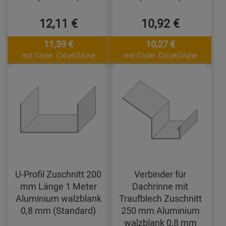
12,11 €
10,92 €
11,39 €
10,27 €
mit Code: CxLyh2Ajne
mit Code: CxLyh2Ajne
U-Profil Zuschnitt 200
Verbinder für
mm Länge 1 Meter
Dachrinne mit
Aluminium walzblank
Traufblech Zuschnitt
0,8 mm (Standard)
250 mm Aluminium
walzblank 0,8 mm