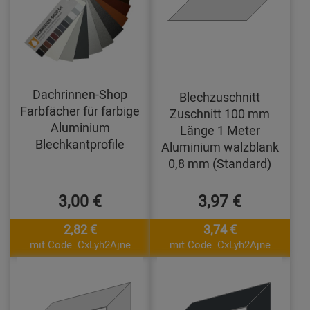
Dachrinnen-Shop
Blechzuschnitt
Farbfächer für farbige
Zuschnitt 100 mm
Aluminium
Länge 1 Meter
Blechkantprofile
Aluminium walzblank
0,8 mm (Standard)
3,00 €
3,97 €
2,82 €
3,74 €
mit Code: CxLyh2Ajne
mit Code: CxLyh2Ajne