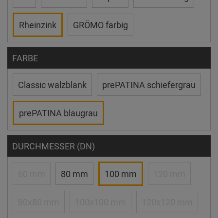
Rheinzink
GRÖMO farbig
FARBE
Classic walzblank
prePATINA schiefergrau
prePATINA blaugrau
DURCHMESSER (DN)
60 mm
80 mm
100 mm
120 mm
80x80 mm
100x100 mm
120x120 mm