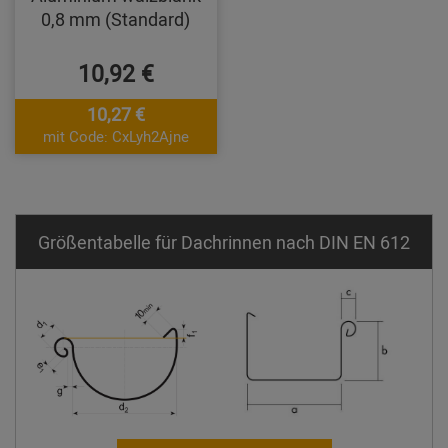
0,8 mm (Standard)
10,92 €
10,27 €
mit Code: CxLyh2Ajne
Größentabelle für Dachrinnen nach DIN EN 612