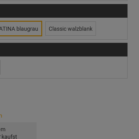
ATINA blaugrau
Classic walzblank
n
em
r
kaufst