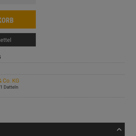
KORB
ettel
G
 Co. KG
1 Datteln