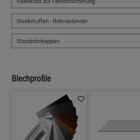
Halbwulst zur Fallrohrsicherung
Steckmuffen - Rohrverbinder
Standrohrkappen
Blechprofile