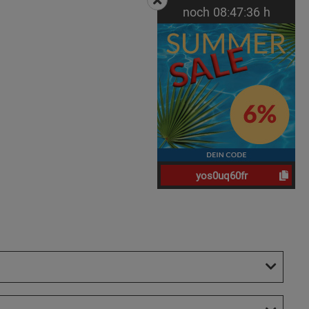
noch
08:
47:
35
h
yos0uq60fr