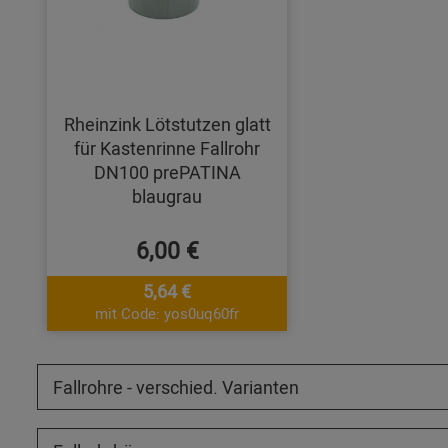
Rheinzink Lötstutzen glatt
für Kastenrinne Fallrohr
DN100 prePATINA
blaugrau
6,00 €
5,64 €
mit Code: yos0uq60fr
Fallrohre - verschied. Varianten