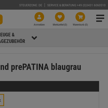
STEUERZONE: DE
SERVICE & BERATUNG +49 (0)3431 6060510
Anmelden
Merkzettel (
0
)
Warenkorb (0)
EUGE &
GEZUBEHÖR
und prePATINA blaugrau
k