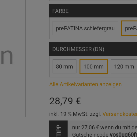
FARBE
prePATINA schiefergrau
preP
DURCHMESSER (DN)
80 mm
100 mm
120 mm
Alle Artikelvarianten anzeigen
28,79 €
inkl. 19 % MwSt. zzgl.
Versandkoste
nur
27,06 €
wenn du mit d
TIPP
Gutscheincode
yos0uq60f