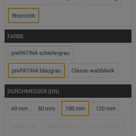
Rheinzink
FARBE
prePATINA schiefergrau
prePATINA blaugrau
Classic walzblank
DURCHMESSER (DN)
60 mm
80 mm
100 mm
120 mm
80x80 mm
100x100 mm
120x120 mm