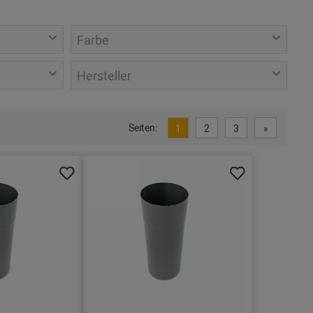
Farbe
Hersteller
Seiten:
1
2
3
»