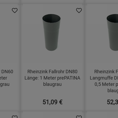
hr DN60
Rheinzink Fallrohr DN80
Rheinzink F
eter
Länge: 1 Meter prePATINA
Langmuffe D
grau
blaugrau
0,5 Meter 
blau
51,09 €
52,