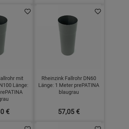
allrohr mit
Rheinzink Fallrohr DN60
N100 Länge:
Länge: 1 Meter prePATINA
prePATINA
blaugrau
grau
30 €
57,05 €