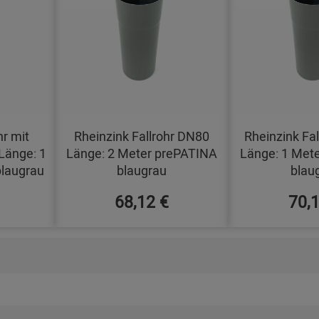
hr mit
Rheinzink Fallrohr DN80
Rheinzink Fa
Länge: 1
Länge: 2 Meter prePATINA
Länge: 1 Met
laugrau
blaugrau
blau
68,12 €
70,