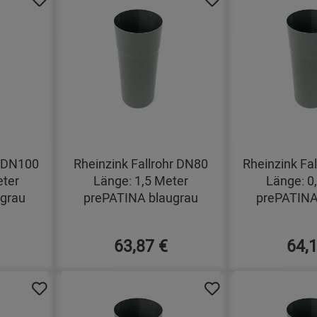
r DN100
Rheinzink Fallrohr DN80
Rheinzink Fa
eter
Länge: 1,5 Meter
Länge: 0
grau
prePATINA blaugrau
prePATINA
63,87 €
64,