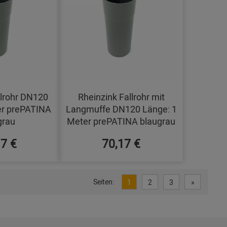
llrohr DN120
Rheinzink Fallrohr mit
er prePATINA
Langmuffe DN120 Länge: 1
grau
Meter prePATINA blaugrau
17 €
70,17 €
Seiten:
1
2
3
»