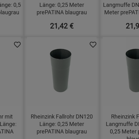
nge: 0,5
Länge: 0,25 Meter
Langmuffe DN6
laugrau
prePATINA blaugrau
Meter prePAT
21,42 €
21,
hr mit
Rheinzink Fallrohr DN120
Rheinzink F
Länge:
Länge: 0,25 Meter
Langmuffe D
ATINA
prePATINA blaugrau
0,25 Meter
blau