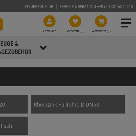
STEUERZONE: DE
SERVICE & BERATUNG +49 (0)3431 6060510
Anmelden
Merkzettel (
0
)
Warenkorb (0)
EUGE &
GEZUBEHÖR
120
Rheinzink Fallrohre Ø DN50
tisch