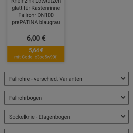
Rheinzink Lötstutzen
glatt für Kastenrinne
Fallrohr DN100
prePATINA blaugrau
6,00 €
5,64 €
mit Code: e3oc5w99fj
Fallrohre - verschied. Varianten
Fallrohrbögen
Sockelknie - Etagenbogen