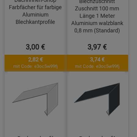
Blechzuschnitt
Farbfächer für farbige
Zuschnitt 100 mm
Aluminium
Länge 1 Meter
Blechkantprofile
Aluminium walzblank
0,8 mm (Standard)
3,00 €
3,97 €
2,82 €
3,74 €
mit Code: e3oc5w99fj
mit Code: e3oc5w99fj