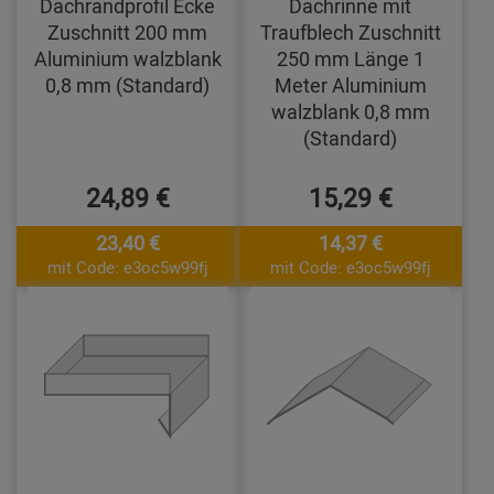
Dachrandprofil Ecke
Dachrinne mit
Zuschnitt 200 mm
Traufblech Zuschnitt
Aluminium walzblank
250 mm Länge 1
0,8 mm (Standard)
Meter Aluminium
walzblank 0,8 mm
(Standard)
24,89 €
15,29 €
23,40 €
14,37 €
mit Code: e3oc5w99fj
mit Code: e3oc5w99fj