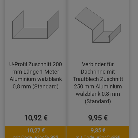
U-Profil Zuschnitt 200
Verbinder für
mm Länge 1 Meter
Dachrinne mit
Aluminium walzblank
Traufblech Zuschnitt
0,8 mm (Standard)
250 mm Aluminium
walzblank 0,8 mm
(Standard)
10,92 €
9,95 €
10,27 €
9,35 €
mit Code: e3oc5w99fj
mit Code: e3oc5w99fj