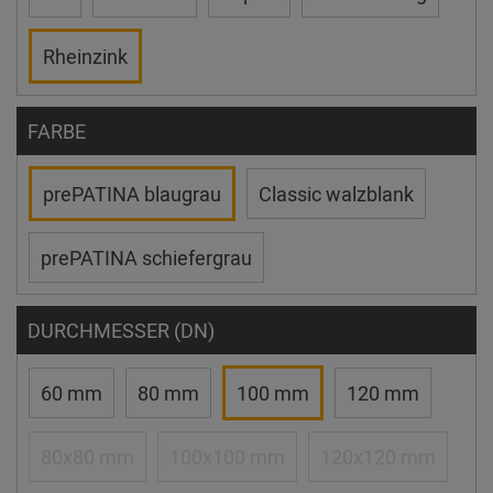
Rheinzink
FARBE
prePATINA blaugrau
Classic walzblank
prePATINA schiefergrau
DURCHMESSER (DN)
60 mm
80 mm
100 mm
120 mm
80x80 mm
100x100 mm
120x120 mm