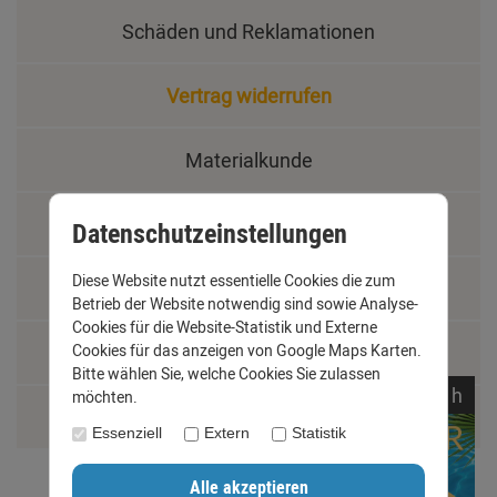
Schäden und Reklamationen
Vertrag widerrufen
Materialkunde
Fachbegriffe
Datenschutzeinstellungen
Diese Website nutzt essentielle Cookies die zum
Jobs
Betrieb der Website notwendig sind sowie Analyse-
Cookies für die Website-Statistik und Externe
Montage und Installationshilfen
Cookies für das anzeigen von Google Maps Karten.
Bitte wählen Sie, welche Cookies Sie zulassen
noch
17:
48:
53
h
möchten.
Größentabelle
Essenziell
Extern
Statistik