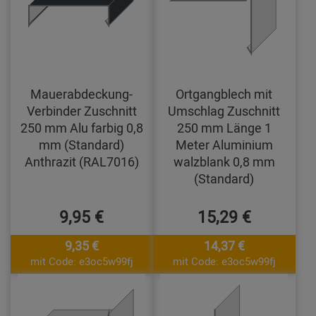
Mauerabdeckung-
Ortgangblech mit
Verbinder Zuschnitt
Umschlag Zuschnitt
250 mm Alu farbig 0,8
250 mm Länge 1
mm (Standard)
Meter Aluminium
Anthrazit (RAL7016)
walzblank 0,8 mm
(Standard)
9,95 €
15,29 €
9,35 €
14,37 €
mit Code: e3oc5w99fj
mit Code: e3oc5w99fj