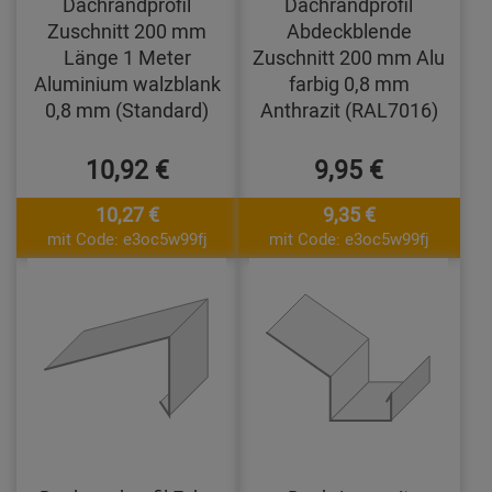
Dachrandprofil
Dachrandprofil
Zuschnitt 200 mm
Abdeckblende
Länge 1 Meter
Zuschnitt 200 mm Alu
Aluminium walzblank
farbig 0,8 mm
0,8 mm (Standard)
Anthrazit (RAL7016)
10,92 €
9,95 €
10,27 €
9,35 €
mit Code: e3oc5w99fj
mit Code: e3oc5w99fj