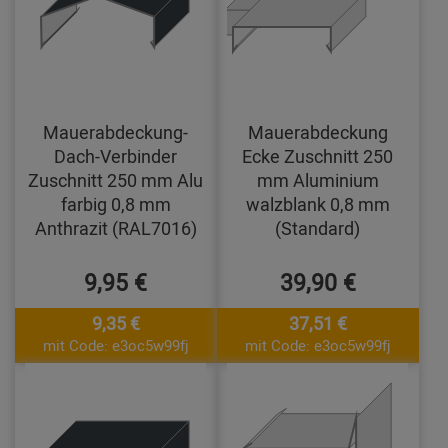
Mauerabdeckung-
Mauerabdeckung
Dach-Verbinder
Ecke Zuschnitt 250
Zuschnitt 250 mm Alu
mm Aluminium
farbig 0,8 mm
walzblank 0,8 mm
Anthrazit (RAL7016)
(Standard)
9,95 €
39,90 €
9,35 €
37,51 €
mit Code: e3oc5w99fj
mit Code: e3oc5w99fj