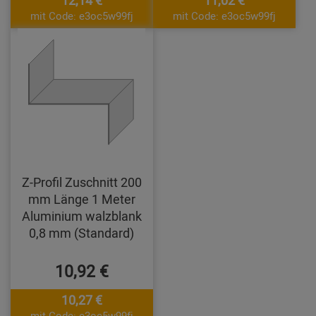
12,14 €
11,02 €
mit Code: e3oc5w99fj
mit Code: e3oc5w99fj
Z-Profil Zuschnitt 200
mm Länge 1 Meter
Aluminium walzblank
0,8 mm (Standard)
10,92 €
10,27 €
mit Code: e3oc5w99fj