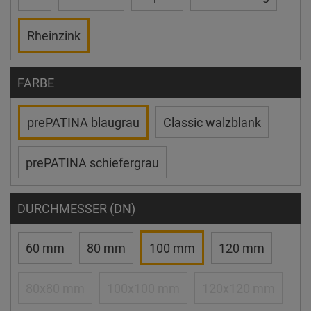
Rheinzink
FARBE
prePATINA blaugrau
Classic walzblank
prePATINA schiefergrau
DURCHMESSER (DN)
60 mm
80 mm
100 mm
120 mm
80x80 mm
100x100 mm
120x120 mm