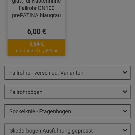
glatt für Kastenrinne
Fallrohr DN100
prePATINA blaugrau
6,00 €
5,64 €
mit Code: CxLyh2Ajne
Fallrohre - verschied. Varianten
Fallrohrbögen
Sockelknie - Etagenbogen
Gliederbogen Ausführung gepresst