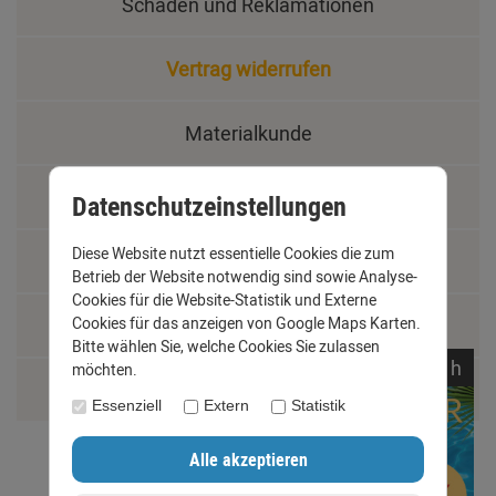
Schäden und Reklamationen
Vertrag widerrufen
Materialkunde
Fachbegriffe
Datenschutzeinstellungen
Diese Website nutzt essentielle Cookies die zum
Jobs
Betrieb der Website notwendig sind sowie Analyse-
Cookies für die Website-Statistik und Externe
Montage und Installationshilfen
Cookies für das anzeigen von Google Maps Karten.
Bitte wählen Sie, welche Cookies Sie zulassen
noch
09:
36:
12
h
möchten.
Größentabelle
Essenziell
Extern
Statistik