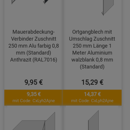
Mauerabdeckung-
Ortgangblech mit
Verbinder Zuschnitt
Umschlag Zuschnitt
250 mm Alu farbig 0,8
250 mm Länge 1
mm (Standard)
Meter Aluminium
Anthrazit (RAL7016)
walzblank 0,8 mm
(Standard)
9,95 €
15,29 €
9,35 €
14,37 €
mit Code: CxLyh2Ajne
mit Code: CxLyh2Ajne