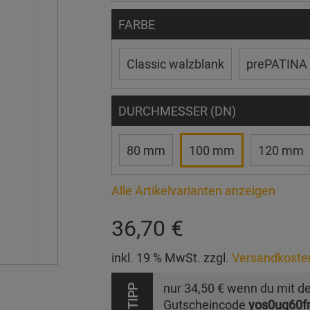
FARBE
Classic walzblank
prePATINA 
DURCHMESSER (DN)
80 mm
100 mm
120 mm
Alle Artikelvarianten anzeigen
36,70 €
inkl. 19 % MwSt. zzgl.
Versandkoste
nur
34,50 €
wenn du mit d
TIPP
Gutscheincode
yos0uq60f