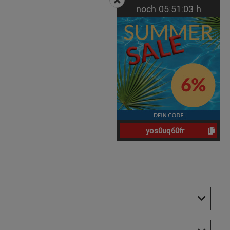
noch
05:
51:
02
h
yos0uq60fr