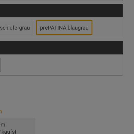
schiefergrau
prePATINA blaugrau
n
em
r
kaufst