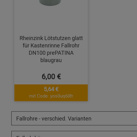
Rheinzink Lötstutzen glatt
für Kastenrinne Fallrohr
DN100 prePATINA
blaugrau
6,00 €
5,64 €
mit Code: yos0uq60fr
Fallrohre - verschied. Varianten