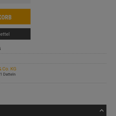
KORB
ettel
G
 Co. KG
1 Datteln