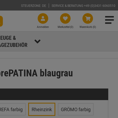
STEUERZONE: DE
SERVICE & BERATUNG +49 (0)3431 6060510
Anmelden
Merkzettel (
0
)
Warenkorb (0)
EUGE &
GEZUBEHÖR
prePATINA blaugrau
EFA farbig
Rheinzink
GRÖMO farbig