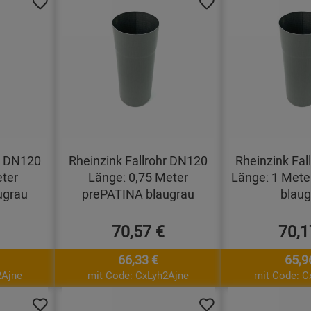
hr DN120
Rheinzink Fallrohr DN120
Rheinzink Fal
eter
Länge: 0,75 Meter
Länge: 1 Mete
ugrau
prePATINA blaugrau
blaug
70,57 €
70,1
66,33 €
65,9
2Ajne
mit Code: CxLyh2Ajne
mit Code: C