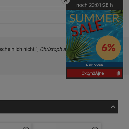
noch
23:
01:
27
h
cheinlich nicht.",
Christoph am 29.05.2026
CxLyh2Ajne