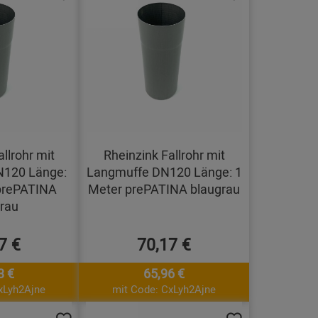
llrohr mit
Rheinzink Fallrohr mit
N120 Länge:
Langmuffe DN120 Länge: 1
prePATINA
Meter prePATINA blaugrau
rau
7 €
70,17 €
3 €
65,96 €
xLyh2Ajne
mit Code: CxLyh2Ajne