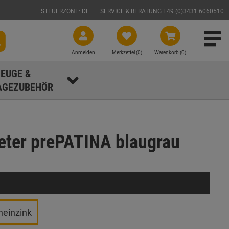
STEUERZONE: DE
SERVICE & BERATUNG +49 (0)3431 6060510
Anmelden
Merkzettel (
0
)
Warenkorb (0)
EUGE &
GEZUBEHÖR
eter prePATINA blaugrau
heinzink