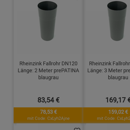
Rheinzink Fallrohr DN120
Rheinzink Fallro
Länge: 2 Meter prePATINA
Länge: 3 Meter p
blaugrau
blaugrau
83,54 €
169,17 
78,53 €
159,02 €
mit Code: CxLyh2Ajne
mit Code: CxLyh