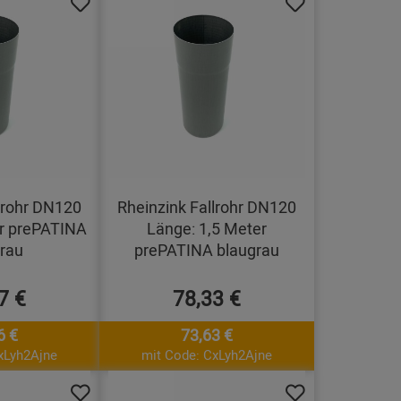
lrohr DN120
Rheinzink Fallrohr DN120
r prePATINA
Länge: 1,5 Meter
rau
prePATINA blaugrau
7 €
78,33 €
6 €
73,63 €
xLyh2Ajne
mit Code: CxLyh2Ajne