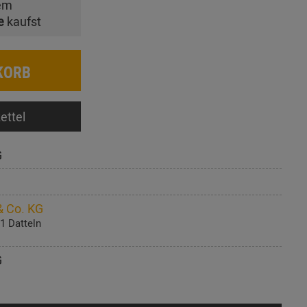
em
e
kaufst
KORB
ettel
G
 Co. KG
1 Datteln
G