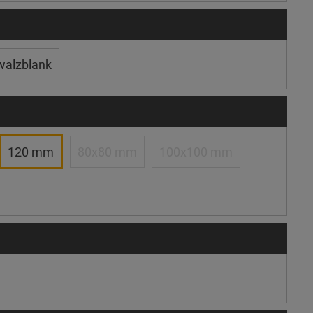
walzblank
120 mm
80x80 mm
100x100 mm