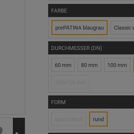
FARBE
prePATINA blaugrau
Classic 
DURCHMESSER (DN)
60 mm
80 mm
100 mm
120x120 mm
FORM
quadratisch
rund