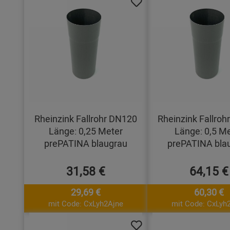
Rheinzink Fallrohr DN120
Rheinzink Fallro
Länge: 0,25 Meter
Länge: 0,5 M
prePATINA blaugrau
prePATINA bla
31,58 €
64,15 €
29,69 €
60,30 €
mit Code: CxLyh2Ajne
mit Code: CxLyh