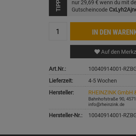
nur
29,69 €
wenn du mit d
TIPP
Gutscheincode
CxLyh2Ajn
IN DEN WAREN
Auf den Merkz
Art.Nr.:
10040914001-RZB
Lieferzeit:
4-5 Wochen
Hersteller:
RHEINZINK GmbH &
Bahnhofstraße 90, 4571
info@rheinzink.de
Hersteller-Nr.:
10040914001-RZB