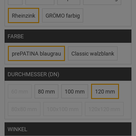
Rheinzink
GRÖMO farbig
FARBE
prePATINA blaugrau
Classic walzblank
DURCHMESSER (DN)
60 mm
80 mm
100 mm
120 mm
80x80 mm
100x100 mm
120x120 mm
WINKEL