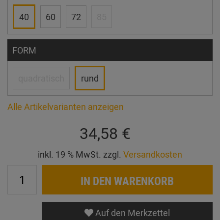
40
60
72
85
FORM
quadratisch
rund
Alle Artikelvarianten anzeigen
34,58 €
inkl. 19 % MwSt. zzgl.
Versandkosten
IN DEN WARENKORB
Auf den Merkzettel