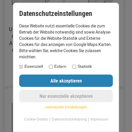
Datenschutzeinstellungen
Diese Website nutzt essentielle Cookies die zum
U-Profil Zuschnitt 200
Verbinder für
Betrieb der Website notwendig sind sowie Analyse-
mm Länge 1 Meter
Dachrinne mit
Cookies für die Website-Statistik und Externe
Aluminium walzblank
Traufblech Zuschnitt
Cookies für das anzeigen von Google Maps Karten.
0,8 mm (Standard)
250 mm Aluminium
Bitte wählen Sie, welche Cookies Sie zulassen
walzblank 0,8 mm
möchten.
(Standard)
Essenziell
Extern
Statistik
10,92 €
9,95 €
individuelle Einstellungen
|
|
Cookie-Details
Datenschutzerklärung
Impressum