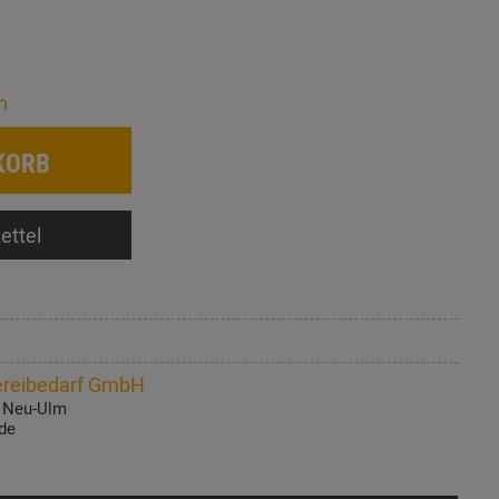
n
KORB
ettel
reibedarf GmbH
1 Neu-Ulm
de