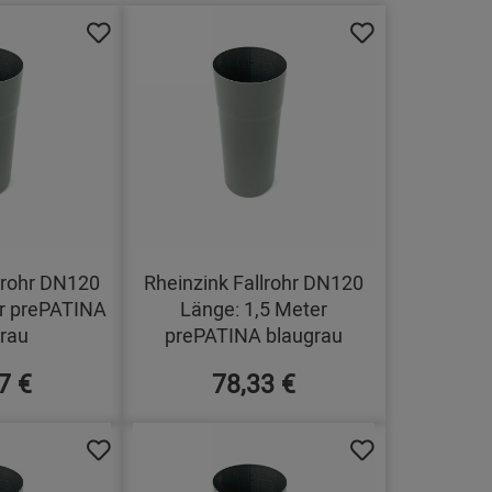
lrohr DN120
Rheinzink Fallrohr DN120
r prePATINA
Länge: 1,5 Meter
rau
prePATINA blaugrau
7 €
78,33 €