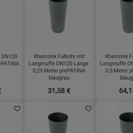
hr DN120
Rheinzink Fallrohr mit
Rheinzink Fa
rePATINA
Langmuffe DN120 Länge:
Langmuffe D
0,25 Meter prePATINA
0,5 Meter 
blaugrau
blaug
€
31,58 €
64,1