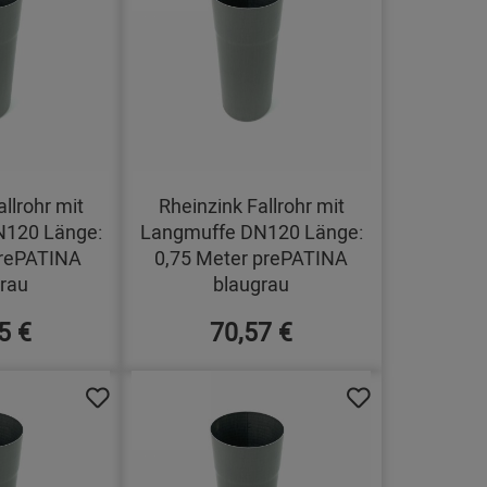
llrohr mit
Rheinzink Fallrohr mit
N120 Länge:
Langmuffe DN120 Länge:
prePATINA
0,75 Meter prePATINA
rau
blaugrau
5 €
70,57 €