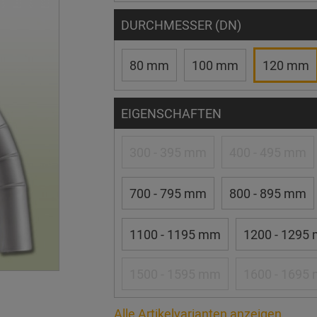
DURCHMESSER (DN)
80 mm
100 mm
120 mm
EIGENSCHAFTEN
300 - 395 mm
400 - 495 mm
700 - 795 mm
800 - 895 mm
1100 - 1195 mm
1200 - 1295
1500 - 1595 mm
1600 - 1695
Alle Artikelvarianten anzeigen