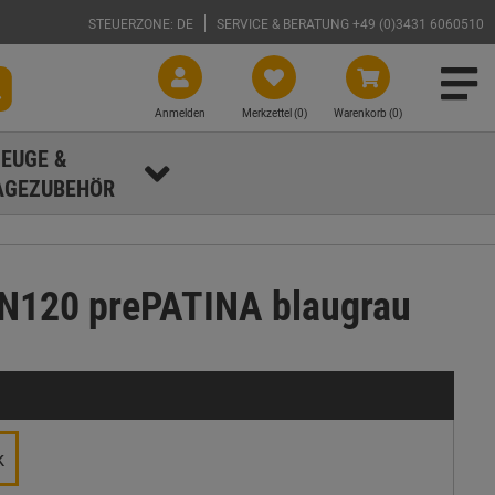
STEUERZONE: DE
SERVICE & BERATUNG +49 (0)3431 6060510
Anmelden
Merkzettel (
0
)
Warenkorb (0)
EUGE &
GEZUBEHÖR
DN120 prePATINA blaugrau
k