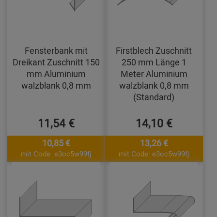
Fensterbank mit
Firstblech Zuschnitt
Dreikant Zuschnitt 150
250 mm Länge 1
mm Aluminium
Meter Aluminium
walzblank 0,8 mm
walzblank 0,8 mm
(Standard)
11,54 €
14,10 €
10,85 €
13,26 €
mit Code: e3oc5w99fj
mit Code: e3oc5w99fj