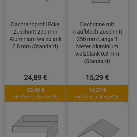
Dachrandprofil Ecke
Dachrinne mit
Zuschnitt 200 mm
Traufblech Zuschnitt
Aluminium walzblank
250 mm Länge 1
0,8 mm (Standard)
Meter Aluminium
walzblank 0,8 mm
(Standard)
24,89 €
15,29 €
23,40 €
14,37 €
mit Code: e3oc5w99fj
mit Code: e3oc5w99fj