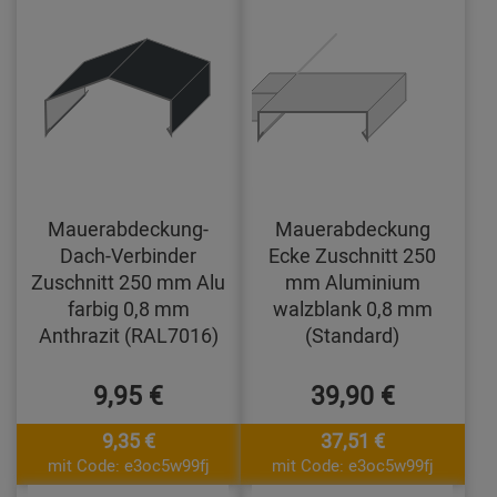
Mauerabdeckung-
Mauerabdeckung
Dach-Verbinder
Ecke Zuschnitt 250
Zuschnitt 250 mm Alu
mm Aluminium
farbig 0,8 mm
walzblank 0,8 mm
Anthrazit (RAL7016)
(Standard)
9,95 €
39,90 €
9,35 €
37,51 €
mit Code: e3oc5w99fj
mit Code: e3oc5w99fj