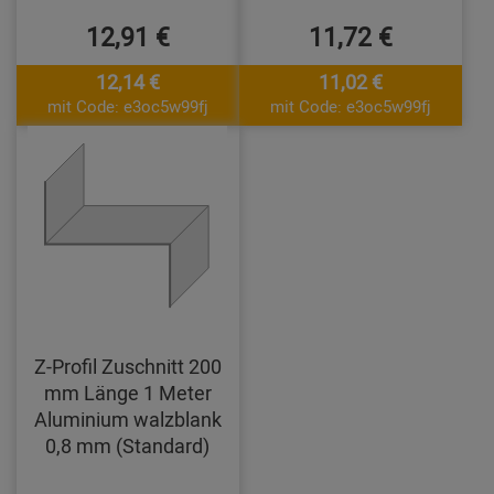
12,91 €
11,72 €
12,14 €
11,02 €
mit Code: e3oc5w99fj
mit Code: e3oc5w99fj
Z-Profil Zuschnitt 200
mm Länge 1 Meter
Aluminium walzblank
0,8 mm (Standard)