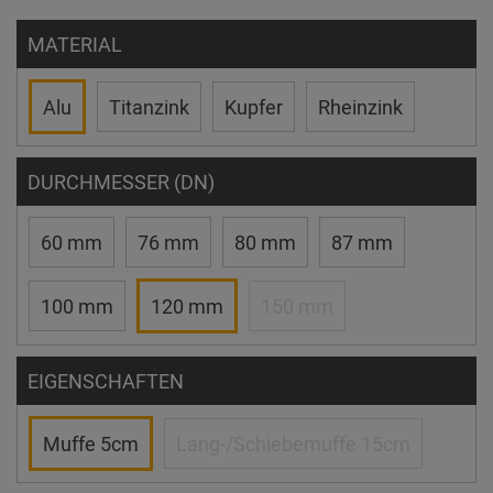
MATERIAL
Alu
Titanzink
Kupfer
Rheinzink
DURCHMESSER (DN)
60 mm
76 mm
80 mm
87 mm
100 mm
120 mm
150 mm
EIGENSCHAFTEN
Muffe 5cm
Lang-/Schiebemuffe 15cm