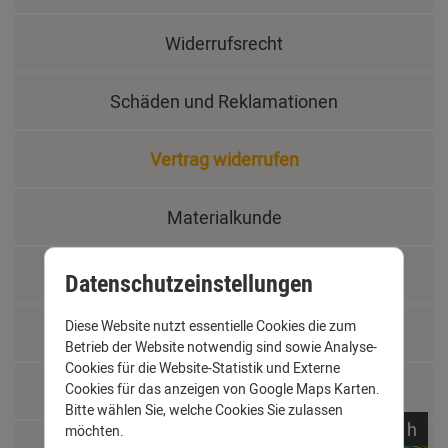
Widerrufsrecht
Schäden und Reklamationen
Vertrag widerrufen
Materialkunde
Fachbegriffe
Datenschutzeinstellungen
Diese Website nutzt essentielle Cookies die zum
Jobs
Betrieb der Website notwendig sind sowie Analyse-
Cookies für die Website-Statistik und Externe
Cookies für das anzeigen von Google Maps Karten.
Montage und Installationshilfen
Bitte wählen Sie, welche Cookies Sie zulassen
noch
14:
31:
52
h
möchten.