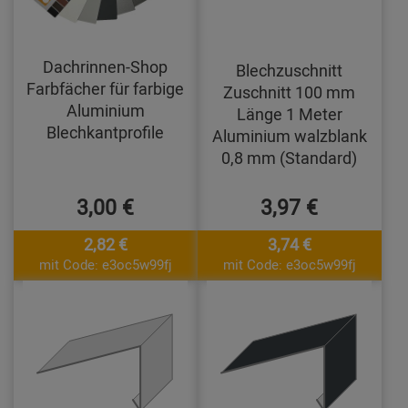
Dachrinnen-Shop
Blechzuschnitt
Farbfächer für farbige
Zuschnitt 100 mm
Aluminium
Länge 1 Meter
Blechkantprofile
Aluminium walzblank
0,8 mm (Standard)
3,00 €
3,97 €
2,82 €
3,74 €
mit Code: e3oc5w99fj
mit Code: e3oc5w99fj