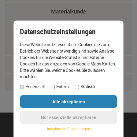
Materialkunde
Fachbegriffe
Datenschutzeinstellungen
Diese Website nutzt essentielle Cookies die zum
Jobs
Betrieb der Website notwendig sind sowie Analyse-
Cookies für die Website-Statistik und Externe
Cookies für das anzeigen von Google Maps Karten.
Montage und Installationshilfen
Bitte wählen Sie, welche Cookies Sie zulassen
möchten.
Größentabelle
Essenziell
Extern
Statistik
©opyright 2020 - www.dachrinnen-shop.de
individuelle Einstellungen