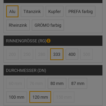
Alu
Titanzink
Kupfer
PREFA farbig
Rheinzink
GRÖMO farbig
RINNENGRÖSSE (RG)
200
250
280
333
400
500
DURCHMESSER (DN)
60 mm
76 mm
80 mm
87 mm
100 mm
120 mm
150 mm