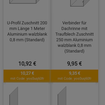
U-Profil Zuschnitt 200
Verbinder für
mm Länge 1 Meter
Dachrinne mit
Aluminium walzblank
Traufblech Zuschnitt
0,8 mm (Standard)
250 mm Aluminium
walzblank 0,8 mm
(Standard)
10,92 €
9,95 €
10,27 €
9,35 €
mit Code: yos0uq60fr
mit Code: yos0uq60fr