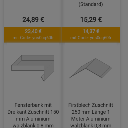
(Standard)
24,89 €
15,29 €
23,40 €
14,37 €
mit Code: yos0uq60fr
mit Code: yos0uq60fr
Fensterbank mit
Firstblech Zuschnitt
Dreikant Zuschnitt 150
250 mm Länge 1
mm Aluminium
Meter Aluminium
walzblank 0,8 mm
walzblank 0,8 mm