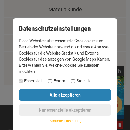
Materialkunde
Fachbegriffe
Datenschutzeinstellungen
Diese Website nutzt essentielle Cookies die zum
Jobs
Betrieb der Website notwendig sind sowie Analyse-
Cookies für die Website-Statistik und Externe
Montage und Installationshilfen
Cookies für das anzeigen von Google Maps Karten.
Bitte wählen Sie, welche Cookies Sie zulassen
noch
08:
20:
39
h
möchten.
Größentabelle
Essenziell
Extern
Statistik
©opyright 2020 - www.dachrinnen-shop.de
individuelle Einstellungen
yos0uq60fr