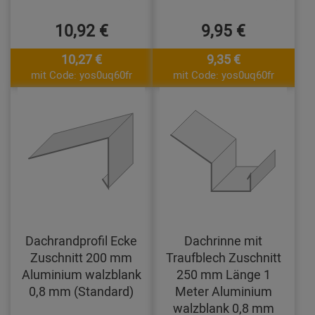
10,92 €
9,95 €
10,27 €
9,35 €
mit Code: yos0uq60fr
mit Code: yos0uq60fr
Dachrandprofil Ecke
Dachrinne mit
Zuschnitt 200 mm
Traufblech Zuschnitt
Aluminium walzblank
250 mm Länge 1
0,8 mm (Standard)
Meter Aluminium
walzblank 0,8 mm