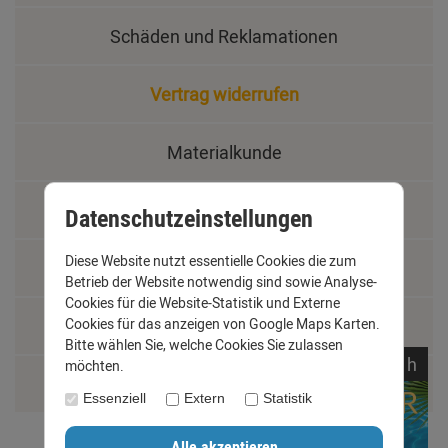
Schäden und Reklamationen
Vertrag widerrufen
Materialkunde
Fachbegriffe
Datenschutzeinstellungen
Diese Website nutzt essentielle Cookies die zum
Jobs
Betrieb der Website notwendig sind sowie Analyse-
Cookies für die Website-Statistik und Externe
Montage und Installationshilfen
Cookies für das anzeigen von Google Maps Karten.
Bitte wählen Sie, welche Cookies Sie zulassen
noch
05:
12:
36
h
möchten.
Größentabelle
Essenziell
Extern
Statistik