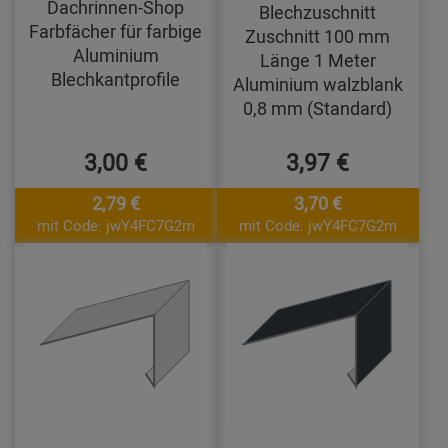
Dachrinnen-Shop
Blechzuschnitt
Farbfächer für farbige
Zuschnitt 100 mm
Aluminium
Länge 1 Meter
Blechkantprofile
Aluminium walzblank
0,8 mm (Standard)
3,00 €
3,97 €
2,79 €
3,70 €
mit Code: jwY4FC7G2m
mit Code: jwY4FC7G2m