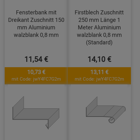
Fensterbank mit
Firstblech Zuschnitt
Dreikant Zuschnitt 150
250 mm Länge 1
mm Aluminium
Meter Aluminium
walzblank 0,8 mm
walzblank 0,8 mm
(Standard)
11,54 €
14,10 €
10,73 €
13,11 €
mit Code: jwY4FC7G2m
mit Code: jwY4FC7G2m