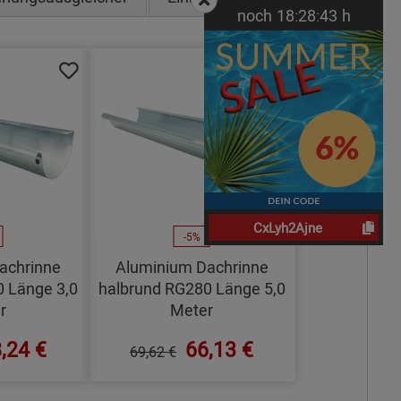
noch
18:
28:
42
h
CxLyh2Ajne
-5%
achrinne
Aluminium Dachrinne
 Länge 3,0
halbrund RG280 Länge 5,0
r
Meter
,24 €
66,13 €
69,62 €