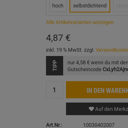
hoch
selbstdichtend
stan
Alle Artikelvarianten anzeigen
4,87 €
inkl. 19 % MwSt. zzgl.
Versandkoste
nur
4,58 €
wenn du mit de
TIPP
Gutscheincode
CxLyh2Ajn
IN DEN WAREN
Auf den Merkz
Art.Nr.:
10030402007