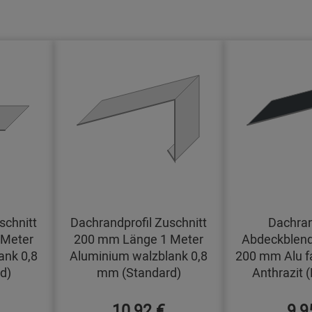
schnitt
Dachrandprofil Zuschnitt
Dachran
 Meter
200 mm Länge 1 Meter
Abdeckblend
ank 0,8
Aluminium walzblank 0,8
200 mm Alu f
d)
mm (Standard)
Anthrazit 
10,92 €
9,9