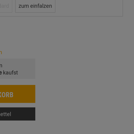
dard
zum einfalzen
n
m
e
kaufst
KORB
ettel