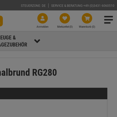
STEUERZONE: DE
SERVICE & BERATUNG +49 (0)3431 6060510
Anmelden
Merkzettel (
0
)
Warenkorb (0)
EUGE &
GEZUBEHÖR
halbrund RG280