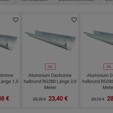
-9%
-5%
hrinne
Aluminium Dachrinne
Aluminium D
Länge 1,5
halbrund RG280 Länge 2,0
halbrund RG280
Meter
Mete
88 €
23,40 €
28
25,70 €
29,73 €