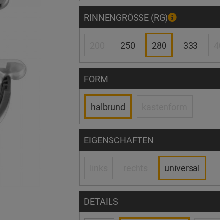
RINNENGRÖSSE (RG)
200
250
280
333
4
FORM
halbrund
kastenform
EIGENSCHAFTEN
links
rechts
universal
DETAILS