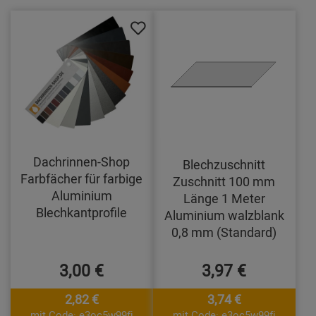
Dachrinnen-Shop
Blechzuschnitt
Farbfächer für farbige
Zuschnitt 100 mm
Aluminium
Länge 1 Meter
Blechkantprofile
Aluminium walzblank
0,8 mm (Standard)
3,00 €
3,97 €
2,82 €
3,74 €
mit Code: e3oc5w99fj
mit Code: e3oc5w99fj