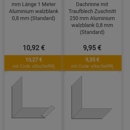
mm Länge 1 Meter
Dachrinne mit
Aluminium walzblank
Traufblech Zuschnitt
0,8 mm (Standard)
250 mm Aluminium
walzblank 0,8 mm
(Standard)
10,92 €
9,95 €
10,27 €
9,35 €
mit Code: e3oc5w99fj
mit Code: e3oc5w99fj