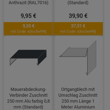
Anthrazit (RAL7016)
(Standard)
9,95 €
39,90 €
9,35 €
37,51 €
mit Code: e3oc5w99fj
mit Code: e3oc5w99fj
Mauerabdeckung-
Ortgangblech mit
Verbinder Zuschnitt
Umschlag Zuschnitt
250 mm Alu farbig 0,8
250 mm Länge 1
mm (Standard)
Meter Aluminium