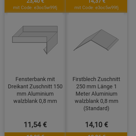
23,40 €
14,37 €
mit Code: e3oc5w99fj
mit Code: e3oc5w99fj
Fensterbank mit
Firstblech Zuschnitt
Dreikant Zuschnitt 150
250 mm Länge 1
mm Aluminium
Meter Aluminium
walzblank 0,8 mm
walzblank 0,8 mm
(Standard)
11,54 €
14,10 €