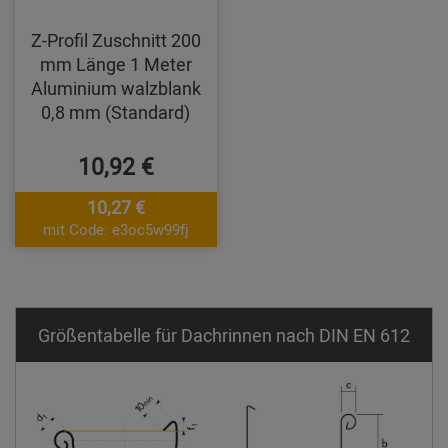
Z-Profil Zuschnitt 200
mm Länge 1 Meter
Aluminium walzblank
0,8 mm (Standard)
10,92 €
10,27 €
mit Code: e3oc5w99fj
Größentabelle für Dachrinnen nach DIN EN 612