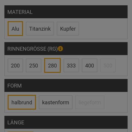
MATERIAL
Alu
Titanzink
Kupfer
RINNENGRÖSSE (RG)
200
250
280
333
400
500
FORM
halbrund
kastenform
liegeform
LÄNGE