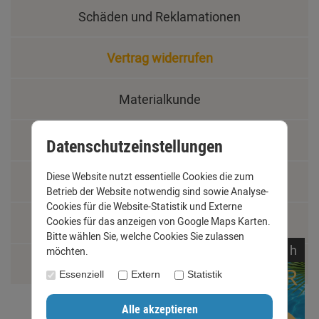
Schäden und Reklamationen
Vertrag widerrufen
Materialkunde
Fachbegriffe
Datenschutzeinstellungen
Diese Website nutzt essentielle Cookies die zum
Jobs
Betrieb der Website notwendig sind sowie Analyse-
Cookies für die Website-Statistik und Externe
Montage und Installationshilfen
Cookies für das anzeigen von Google Maps Karten.
Bitte wählen Sie, welche Cookies Sie zulassen
noch
04:
37:
29
h
möchten.
Größentabelle
Essenziell
Extern
Statistik