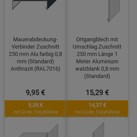
Mauerabdeckung-
Ortgangblech mit
Verbinder Zuschnitt
Umschlag Zuschnitt
250 mm Alu farbig 0,8
250 mm Länge 1
mm (Standard)
Meter Aluminium
Anthrazit (RAL7016)
walzblank 0,8 mm
(Standard)
9,95 €
15,29 €
9,35 €
14,37 €
mit Code: CxLyh2Ajne
mit Code: CxLyh2Ajne