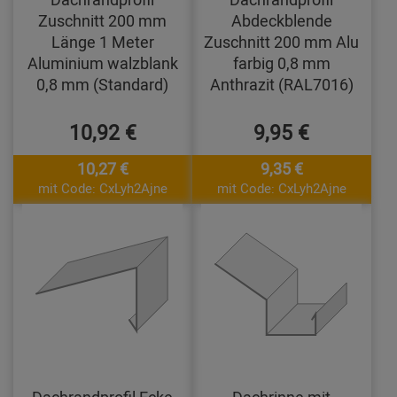
Zuschnitt 200 mm
Abdeckblende
Länge 1 Meter
Zuschnitt 200 mm Alu
Aluminium walzblank
farbig 0,8 mm
0,8 mm (Standard)
Anthrazit (RAL7016)
10,92 €
9,95 €
10,27 €
9,35 €
mit Code: CxLyh2Ajne
mit Code: CxLyh2Ajne