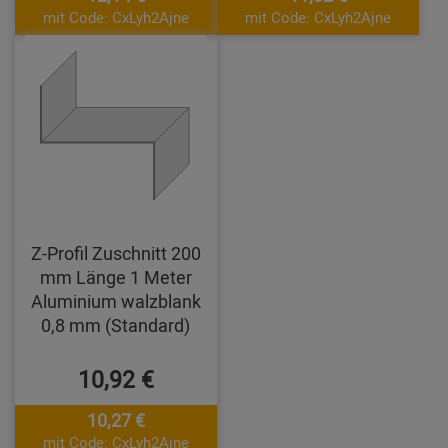
mit Code: CxLyh2Ajne
mit Code: CxLyh2Ajne
Z-Profil Zuschnitt 200
mm Länge 1 Meter
Aluminium walzblank
0,8 mm (Standard)
10,92 €
10,27 €
mit Code: CxLyh2Ajne