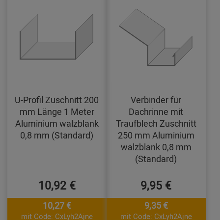
U-Profil Zuschnitt 200
Verbinder für
mm Länge 1 Meter
Dachrinne mit
Aluminium walzblank
Traufblech Zuschnitt
0,8 mm (Standard)
250 mm Aluminium
walzblank 0,8 mm
(Standard)
10,92 €
9,95 €
10,27 €
9,35 €
mit Code: CxLyh2Ajne
mit Code: CxLyh2Ajne