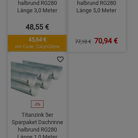
halbrund RG280
halbrund RG280
Länge 3,0 Meter
Länge 5,0 Meter
48,55 €
45,64 €
70,94 €
77,10 €
mit Code: CxLyh2Ajne
-3%
Titanzink 5er
Sparpaket Dachrinne
halbrund RG280
Länge 1,0 Meter