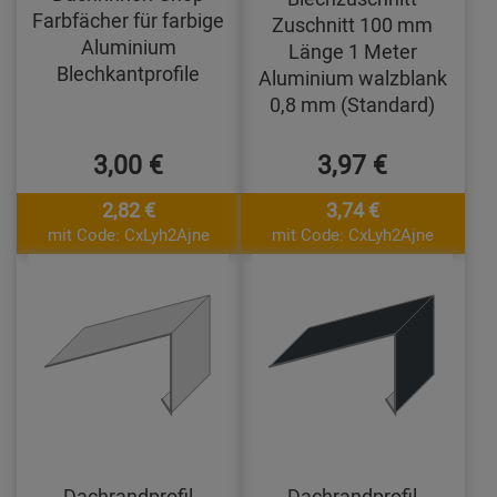
Farbfächer für farbige
Zuschnitt 100 mm
Aluminium
Länge 1 Meter
Blechkantprofile
Aluminium walzblank
0,8 mm (Standard)
3,00 €
3,97 €
2,82 €
3,74 €
mit Code: CxLyh2Ajne
mit Code: CxLyh2Ajne
Dachrandprofil
Dachrandprofil