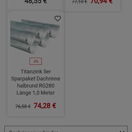
48,55 €
70,94 €
77,10 €
-3%
Titanzink 5er
Sparpaket Dachrinne
halbrund RG280
Länge 1,0 Meter
74,28 €
76,58 €