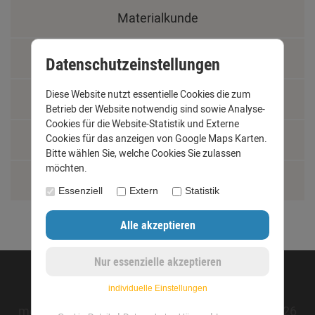
Materialkunde
Fachbegriffe
Datenschutzeinstellungen
Diese Website nutzt essentielle Cookies die zum
Jobs
Betrieb der Website notwendig sind sowie Analyse-
Cookies für die Website-Statistik und Externe
Montage und Installationshilfen
Cookies für das anzeigen von Google Maps Karten.
Bitte wählen Sie, welche Cookies Sie zulassen
möchten.
Größentabelle
Essenziell
Extern
Statistik
©opyright 2020 - www.dachrinnen-shop.de
individuelle Einstellungen
mod
ified eCommerce Shopsoftware © 2009-2026