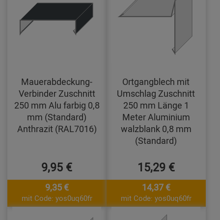
Mauerabdeckung-
Ortgangblech mit
Verbinder Zuschnitt
Umschlag Zuschnitt
250 mm Alu farbig 0,8
250 mm Länge 1
mm (Standard)
Meter Aluminium
Anthrazit (RAL7016)
walzblank 0,8 mm
(Standard)
9,95 €
15,29 €
9,35 €
14,37 €
mit Code: yos0uq60fr
mit Code: yos0uq60fr