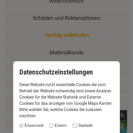
Widerrufsrecht
Schäden und Reklamationen
Vertrag widerrufen
Materialkunde
Fachbegriffe
Datenschutzeinstellungen
Diese Website nutzt essentielle Cookies die zum
Jobs
Betrieb der Website notwendig sind sowie Analyse-
Cookies für die Website-Statistik und Externe
Cookies für das anzeigen von Google Maps Karten.
Montage und Installationshilfen
Bitte wählen Sie, welche Cookies Sie zulassen
noch
00:
39:
40
h
möchten.
Größentabelle
Essenziell
Extern
Statistik