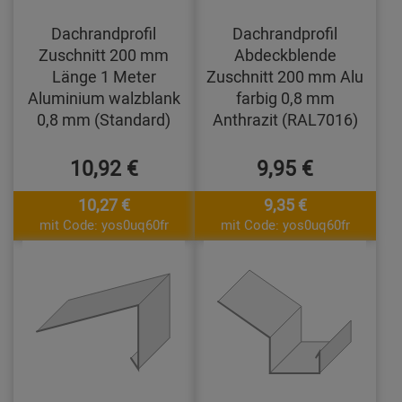
Dachrandprofil
Dachrandprofil
Zuschnitt 200 mm
Abdeckblende
Länge 1 Meter
Zuschnitt 200 mm Alu
Aluminium walzblank
farbig 0,8 mm
0,8 mm (Standard)
Anthrazit (RAL7016)
10,92 €
9,95 €
10,27 €
9,35 €
mit Code: yos0uq60fr
mit Code: yos0uq60fr