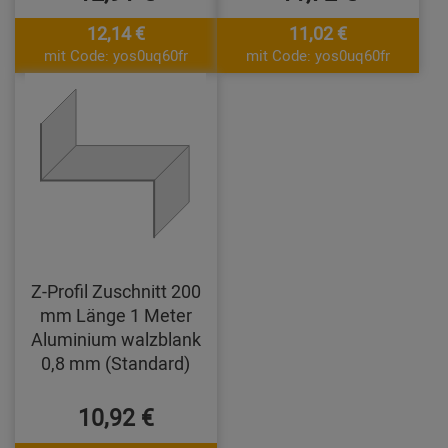
12,14 €
11,02 €
mit Code: yos0uq60fr
mit Code: yos0uq60fr
Z-Profil Zuschnitt 200
mm Länge 1 Meter
Aluminium walzblank
0,8 mm (Standard)
10,92 €