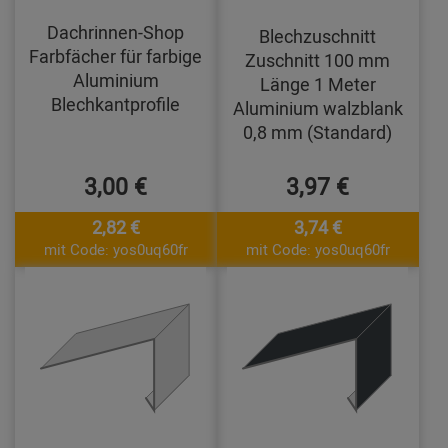
Dachrinnen-Shop
Blechzuschnitt
Farbfächer für farbige
Zuschnitt 100 mm
Aluminium
Länge 1 Meter
Blechkantprofile
Aluminium walzblank
0,8 mm (Standard)
3,00 €
3,97 €
2,82 €
3,74 €
mit Code: yos0uq60fr
mit Code: yos0uq60fr