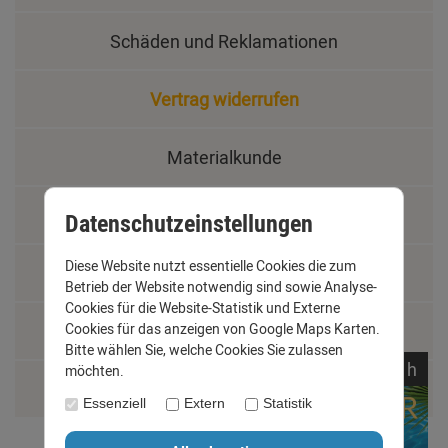
Schäden und Reklamationen
Vertrag widerrufen
Materialkunde
Fachbegriffe
Datenschutzeinstellungen
Diese Website nutzt essentielle Cookies die zum
Jobs
Betrieb der Website notwendig sind sowie Analyse-
Cookies für die Website-Statistik und Externe
Montage und Installationshilfen
Cookies für das anzeigen von Google Maps Karten.
Bitte wählen Sie, welche Cookies Sie zulassen
noch
10:
40:
28
h
möchten.
Größentabelle
Essenziell
Extern
Statistik