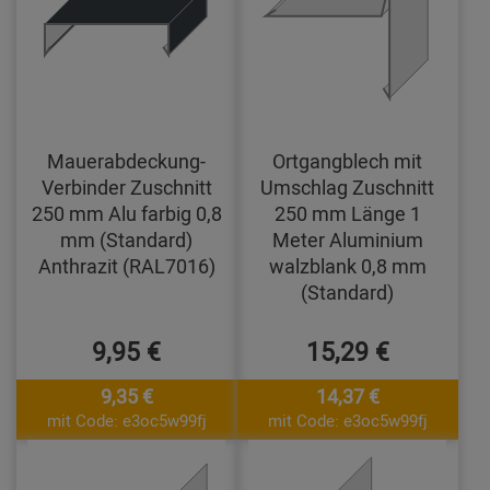
Mauerabdeckung-
Ortgangblech mit
Verbinder Zuschnitt
Umschlag Zuschnitt
250 mm Alu farbig 0,8
250 mm Länge 1
mm (Standard)
Meter Aluminium
Anthrazit (RAL7016)
walzblank 0,8 mm
(Standard)
9,95 €
15,29 €
9,35 €
14,37 €
mit Code: e3oc5w99fj
mit Code: e3oc5w99fj