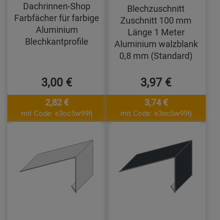
Dachrinnen-Shop
Blechzuschnitt
Farbfächer für farbige
Zuschnitt 100 mm
Aluminium
Länge 1 Meter
Blechkantprofile
Aluminium walzblank
0,8 mm (Standard)
3,00 €
3,97 €
2,82 €
3,74 €
mit Code: e3oc5w99fj
mit Code: e3oc5w99fj