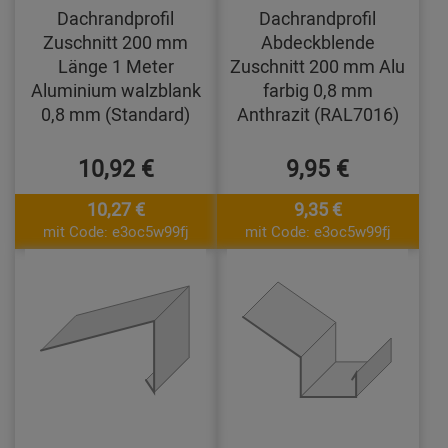
Dachrandprofil
Dachrandprofil
Zuschnitt 200 mm
Abdeckblende
Länge 1 Meter
Zuschnitt 200 mm Alu
Aluminium walzblank
farbig 0,8 mm
0,8 mm (Standard)
Anthrazit (RAL7016)
10,92 €
9,95 €
10,27 €
9,35 €
mit Code: e3oc5w99fj
mit Code: e3oc5w99fj