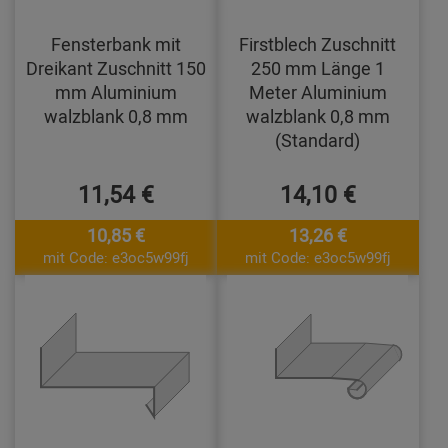
Fensterbank mit
Firstblech Zuschnitt
Dreikant Zuschnitt 150
250 mm Länge 1
mm Aluminium
Meter Aluminium
walzblank 0,8 mm
walzblank 0,8 mm
(Standard)
11,54 €
14,10 €
10,85 €
13,26 €
mit Code: e3oc5w99fj
mit Code: e3oc5w99fj