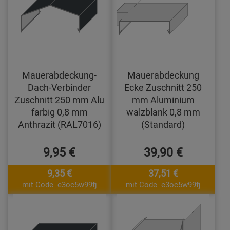
Mauerabdeckung-
Mauerabdeckung
Dach-Verbinder
Ecke Zuschnitt 250
Zuschnitt 250 mm Alu
mm Aluminium
farbig 0,8 mm
walzblank 0,8 mm
Anthrazit (RAL7016)
(Standard)
9,95 €
39,90 €
9,35 €
37,51 €
mit Code: e3oc5w99fj
mit Code: e3oc5w99fj