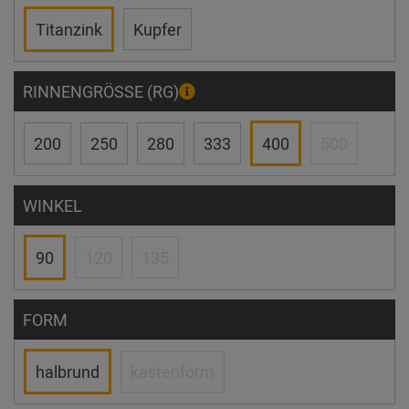
Titanzink
Kupfer
RINNENGRÖSSE (RG)
200
250
280
333
400
500
WINKEL
90
120
135
FORM
halbrund
kastenform