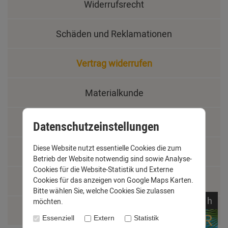
Widerrufsrecht
Schäden und Reklamationen
Vertrag widerrufen
Materialkunde
Fachbegriffe
Datenschutzeinstellungen
Diese Website nutzt essentielle Cookies die zum
Jobs
Betrieb der Website notwendig sind sowie Analyse-
Cookies für die Website-Statistik und Externe
Montage und Installationshilfen
Cookies für das anzeigen von Google Maps Karten.
Bitte wählen Sie, welche Cookies Sie zulassen
noch
14:
37:
58
h
möchten.
Größentabelle
Essenziell
Extern
Statistik