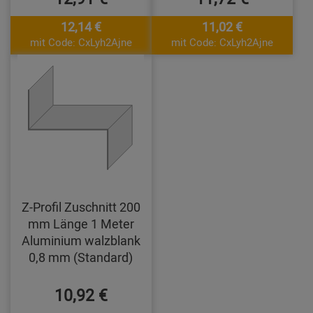
12,14 €
11,02 €
mit Code: CxLyh2Ajne
mit Code: CxLyh2Ajne
Z-Profil Zuschnitt 200
mm Länge 1 Meter
Aluminium walzblank
0,8 mm (Standard)
10,92 €