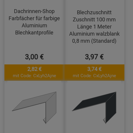
Dachrinnen-Shop
Blechzuschnitt
Farbfächer für farbige
Zuschnitt 100 mm
Aluminium
Länge 1 Meter
Blechkantprofile
Aluminium walzblank
0,8 mm (Standard)
3,00 €
3,97 €
2,82 €
3,74 €
mit Code: CxLyh2Ajne
mit Code: CxLyh2Ajne