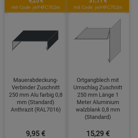
9,25 €
37,11 €
mit Code: jwY4FC7G2m
mit Code: jwY4FC7G2m
Mauerabdeckung-
Ortgangblech mit
Verbinder Zuschnitt
Umschlag Zuschnitt
250 mm Alu farbig 0,8
250 mm Länge 1
mm (Standard)
Meter Aluminium
Anthrazit (RAL7016)
walzblank 0,8 mm
(Standard)
9,95 €
15,29 €