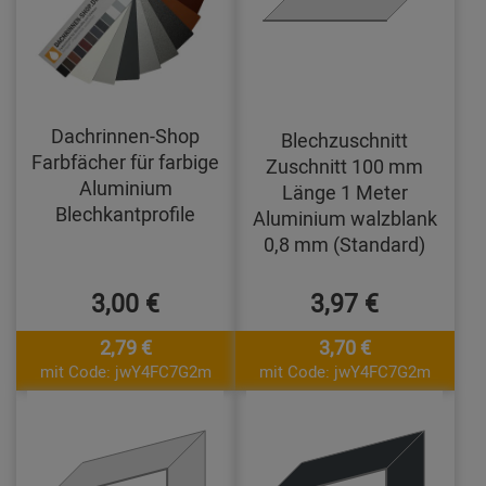
Dachrinnen-Shop
Blechzuschnitt
Farbfächer für farbige
Zuschnitt 100 mm
Aluminium
Länge 1 Meter
Blechkantprofile
Aluminium walzblank
0,8 mm (Standard)
3,00 €
3,97 €
2,79 €
3,70 €
mit Code: jwY4FC7G2m
mit Code: jwY4FC7G2m