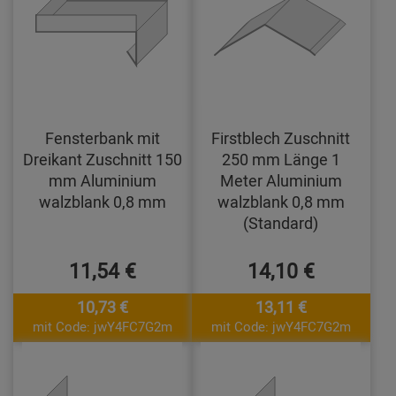
Fensterbank mit
Firstblech Zuschnitt
Dreikant Zuschnitt 150
250 mm Länge 1
mm Aluminium
Meter Aluminium
walzblank 0,8 mm
walzblank 0,8 mm
(Standard)
11,54 €
14,10 €
10,73 €
13,11 €
mit Code: jwY4FC7G2m
mit Code: jwY4FC7G2m