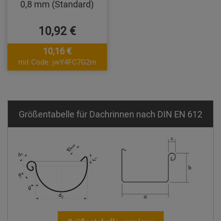
0,8 mm (Standard)
10,92 €
10,16 €
mit Code: jwY4FC7G2m
Größentabelle für Dachrinnen nach DIN EN 612