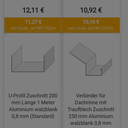
12,11 €
10,92 €
11,27 €
10,16 €
mit Code: jwY4FC7G2m
mit Code: jwY4FC7G2m
U-Profil Zuschnitt 200
Verbinder für
mm Länge 1 Meter
Dachrinne mit
Aluminium walzblank
Traufblech Zuschnitt
0,8 mm (Standard)
250 mm Aluminium
walzblank 0,8 mm