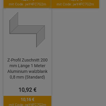
mit Code: jwY4FC7G2m
mit Code: jwY4FC7G2m
Z-Profil Zuschnitt 200
mm Länge 1 Meter
Aluminium walzblank
0,8 mm (Standard)
10,92 €
10,16 €
mit Code: jwY4FC7G2m