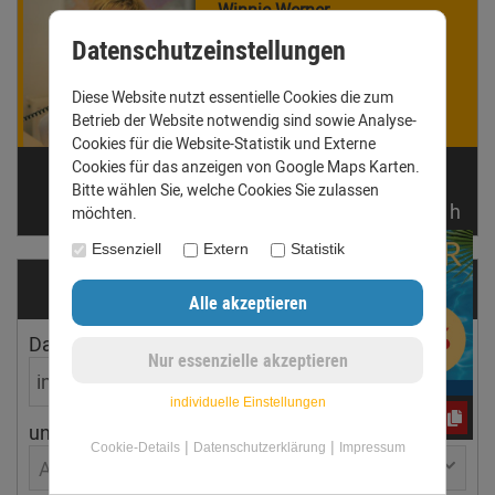
Winnie Werner
ist für Dich da!
Datenschutzeinstellungen
Gern beantworten wir Deine
Fragen. Ruf uns an oder
Diese Website nutzt essentielle Cookies die zum
schreib eine E-Mail.
Betrieb der Website notwendig sind sowie Analyse-
Cookies für die Website-Statistik und Externe
Cookies für das anzeigen von Google Maps Karten.
Telefon: +49 (0) 3431 6060510
Bitte wählen Sie, welche Cookies Sie zulassen
anfrage@dachrinnen-shop.de
noch
05:
31:
17
h
möchten.
Essenziell
Extern
Statistik
Dachrinnen­ermittler
Dachfläche
Dachneigung
individuelle Einstellungen
jwY4FC7G2m
ungefährer Ort
|
|
Cookie-Details
Datenschutzerklärung
Impressum
Aachen