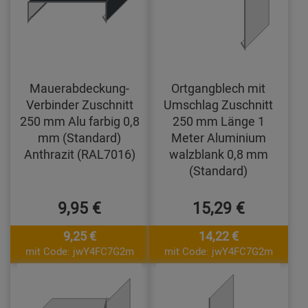
Mauerabdeckung-
Ortgangblech mit
Verbinder Zuschnitt
Umschlag Zuschnitt
250 mm Alu farbig 0,8
250 mm Länge 1
mm (Standard)
Meter Aluminium
Anthrazit (RAL7016)
walzblank 0,8 mm
(Standard)
9,95 €
15,29 €
9,25 €
14,22 €
mit Code: jwY4FC7G2m
mit Code: jwY4FC7G2m