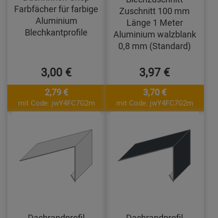
Farbfächer für farbige
Zuschnitt 100 mm
Aluminium
Länge 1 Meter
Blechkantprofile
Aluminium walzblank
0,8 mm (Standard)
3,00 €
3,97 €
2,79 €
3,70 €
mit Code: jwY4FC7G2m
mit Code: jwY4FC7G2m
Dachrandprofil
Dachrandprofil