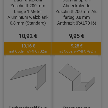
Zuschnitt 200 mm
Abdeckblende
Länge 1 Meter
Zuschnitt 200 mm Alu
Aluminium walzblank
farbig 0,8 mm
0,8 mm (Standard)
Anthrazit (RAL7016)
10,92 €
9,95 €
10,16 €
9,25 €
mit Code: jwY4FC7G2m
mit Code: jwY4FC7G2m
Dachrandprofil Ecke
Dachrinne mit