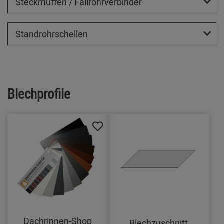
Steckmuffen / Fallrohrverbinder
Standrohrschellen
Blechprofile
Dachrinnen-Shop
Blechzuschnitt