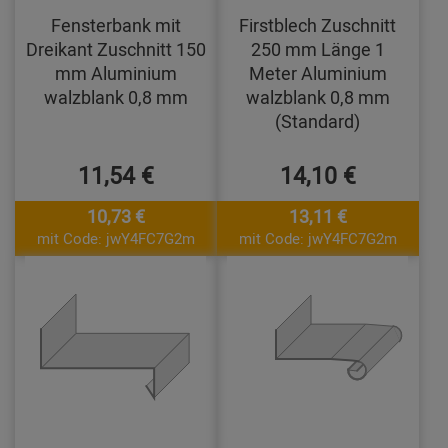
Fensterbank mit
Firstblech Zuschnitt
Dreikant Zuschnitt 150
250 mm Länge 1
mm Aluminium
Meter Aluminium
walzblank 0,8 mm
walzblank 0,8 mm
(Standard)
11,54 €
14,10 €
10,73 €
13,11 €
mit Code: jwY4FC7G2m
mit Code: jwY4FC7G2m