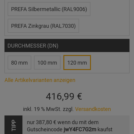
PREFA Silbermetallic (RAL9006)
PREFA Zinkgrau (RAL7030)
DURCHMESSER (DN)
80 mm
100 mm
120 mm
Alle Artikelvarianten anzeigen
416,99 €
inkl. 19 % MwSt. zzgl.
Versandkosten
nur
387,80 €
wenn du mit dem
TIPP
Gutscheincode
jwY4FC7G2m
kaufst