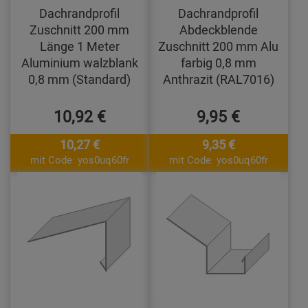
Dachrandprofil
Dachrandprofil
Zuschnitt 200 mm
Abdeckblende
Länge 1 Meter
Zuschnitt 200 mm Alu
Aluminium walzblank
farbig 0,8 mm
0,8 mm (Standard)
Anthrazit (RAL7016)
10,92 €
9,95 €
10,27 €
9,35 €
mit Code: yos0uq60fr
mit Code: yos0uq60fr