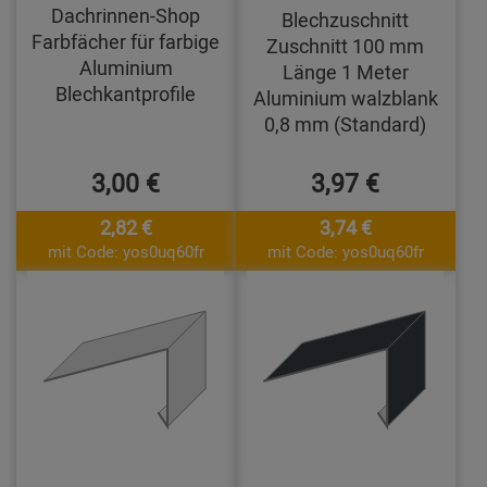
Dachrinnen-Shop
Blechzuschnitt
Farbfächer für farbige
Zuschnitt 100 mm
Aluminium
Länge 1 Meter
Blechkantprofile
Aluminium walzblank
0,8 mm (Standard)
3,00 €
3,97 €
2,82 €
3,74 €
mit Code: yos0uq60fr
mit Code: yos0uq60fr