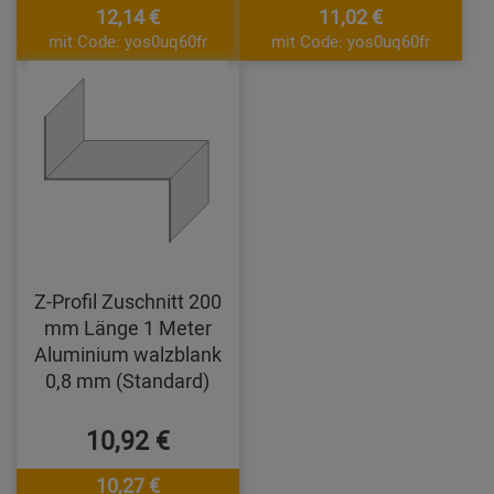
12,14 €
11,02 €
mit Code: yos0uq60fr
mit Code: yos0uq60fr
Z-Profil Zuschnitt 200
mm Länge 1 Meter
Aluminium walzblank
0,8 mm (Standard)
10,92 €
10,27 €