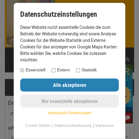
Winnie Werner
Datenschutzeinstellungen
ist für Dich da!
Gern beantworten wir Deine
Diese Website nutzt essentielle Cookies die zum
Fragen. Ruf uns an oder
Betrieb der Website notwendig sind sowie Analyse-
schreib eine E-Mail.
Cookies für die Website-Statistik und Externe
Cookies für das anzeigen von Google Maps Karten.
Bitte wählen Sie, welche Cookies Sie zulassen
Telefon: +49 (0) 3431 6060510
noch
08:
00:
41
h
möchten.
anfrage@dachrinnen-shop.de
Essenziell
Extern
Statistik
Dachrinnen­ermittler
Dachfläche
Dachneigung
individuelle Einstellungen
yos0uq60fr
|
|
Cookie-Details
Datenschutzerklärung
Impressum
ungefährer Ort
Aachen