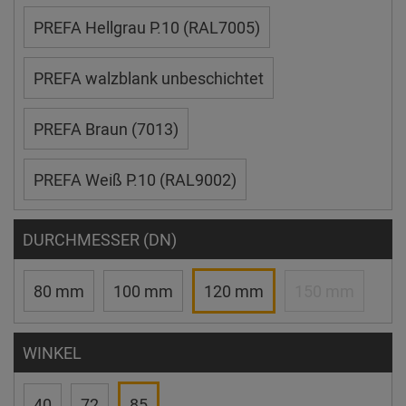
PREFA Hellgrau P.10 (RAL7005)
PREFA walzblank unbeschichtet
PREFA Braun (7013)
PREFA Weiß P.10 (RAL9002)
DURCHMESSER (DN)
80 mm
100 mm
120 mm
150 mm
WINKEL
40
72
85