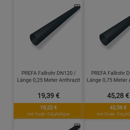
PREFA Fallrohr DN120 /
PREFA Fallrohr 
Länge 0,25 Meter Anthrazit
Länge 0,75 Meter 
19,39 €
45,28 €
18,22 €
42,56 €
mit Code: CxLyh2Ajne
mit Code: CxLyh