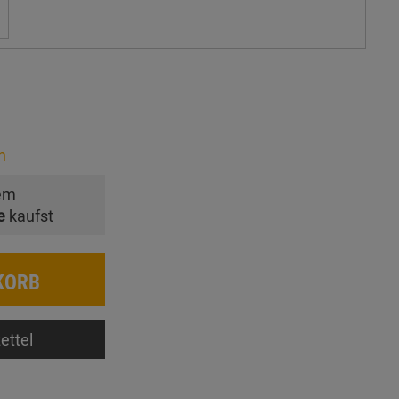
n
em
e
kaufst
KORB
ettel