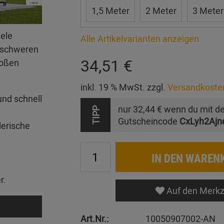
1,5 Meter
2 Meter
3 Meter
iele
Alle Artikelvarianten anzeigen
erschweren
34,51 €
roßen
inkl. 19 % MwSt. zzgl.
Versandkoste
und schnell
nur
32,44 €
wenn du mit d
TIPP
Gutscheincode
CxLyh2Ajn
lerische
IN DEN WAREN
r.
Auf den Merkz
Art.Nr.:
10050907002-AN