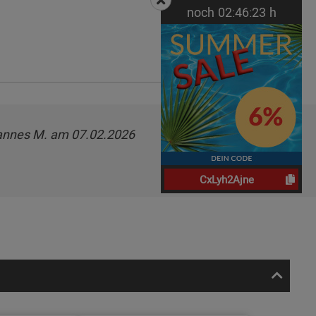
noch
02:
46:
22
h
nnes M. am 07.02.2026
CxLyh2Ajne