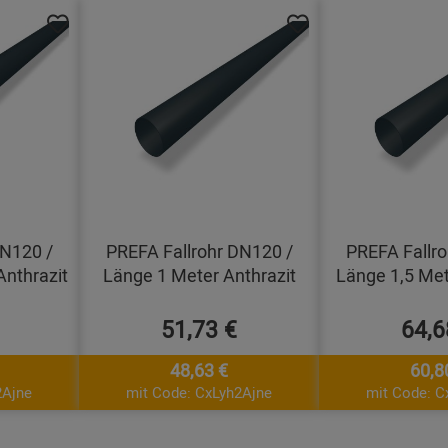
DN120 /
PREFA Fallrohr DN120 /
PREFA Fallro
Anthrazit
Länge 1 Meter Anthrazit
Länge 1,5 Met
51,73 €
64,6
48,63 €
60,8
2Ajne
mit Code: CxLyh2Ajne
mit Code: C