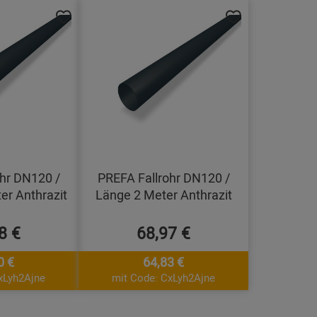
hr DN120 /
PREFA Fallrohr DN120 /
er Anthrazit
Länge 2 Meter Anthrazit
8 €
68,97 €
0 €
64,83 €
xLyh2Ajne
mit Code: CxLyh2Ajne