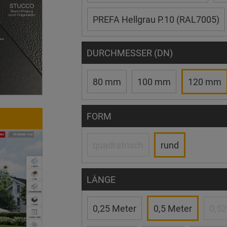
PREFA Hellgrau P.10 (RAL7005)
DURCHMESSER (DN)
80 mm
100 mm
120 mm
FORM
quadratrisch
rund
LÄNGE
0,25 Meter
0,5 Meter
0,52