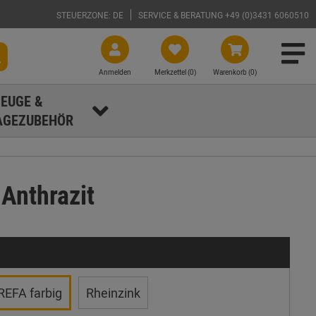
STEUERZONE: DE
SERVICE & BERATUNG +49 (0)3431 6060510
Anmelden
Merkzettel (
0
)
Warenkorb (0)
EUGE &
GEZUBEHÖR
Anthrazit
REFA farbig
Rheinzink