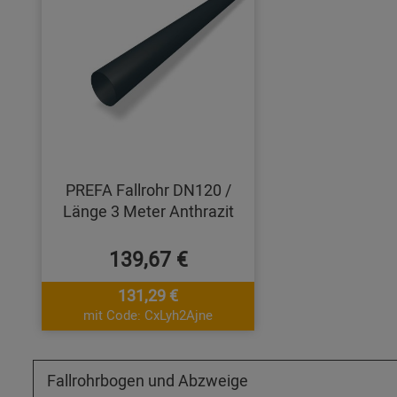
PREFA Fallrohr DN120 /
Länge 3 Meter Anthrazit
139,67 €
131,29 €
mit Code: CxLyh2Ajne
Fallrohrbogen und Abzweige