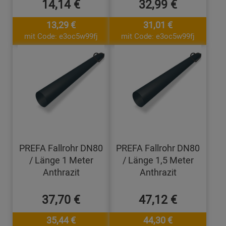
14,14 €
32,99 €
13,29 €
31,01 €
mit Code: e3oc5w99fj
mit Code: e3oc5w99fj
PREFA Fallrohr DN80
PREFA Fallrohr DN80
/ Länge 1 Meter
/ Länge 1,5 Meter
Anthrazit
Anthrazit
37,70 €
47,12 €
35,44 €
44,30 €