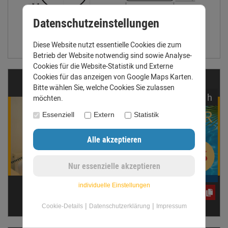
Datenschutzeinstellungen
Größentabelle anzeigen
Diese Website nutzt essentielle Cookies die zum
Betrieb der Website notwendig sind sowie Analyse-
Cookies für die Website-Statistik und Externe
Cookies für das anzeigen von Google Maps Karten.
Fragen?
Bitte wählen Sie, welche Cookies Sie zulassen
noch
08:
18:
21
h
möchten.
Winnie Werner
Essenziell
Extern
Statistik
ist für Dich da!
Gern beantworten wir Deine
Fragen. Ruf uns an oder
schreib eine E-Mail.
individuelle Einstellungen
Telefon: +49 (0) 3431 6060510
e3oc5w99fj
anfrage@dachrinnen-shop.de
|
|
Cookie-Details
Datenschutzerklärung
Impressum