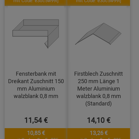
mit Code: e3oc5w99fj
mit Code: e3oc5w99fj
Fensterbank mit
Firstblech Zuschnitt
Dreikant Zuschnitt 150
250 mm Länge 1
mm Aluminium
Meter Aluminium
walzblank 0,8 mm
walzblank 0,8 mm
(Standard)
11,54 €
14,10 €
10,85 €
13,26 €