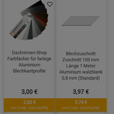
Dachrinnen-Shop
Blechzuschnitt
Farbfächer für farbige
Zuschnitt 100 mm
Aluminium
Länge 1 Meter
Blechkantprofile
Aluminium walzblank
0,8 mm (Standard)
3,00 €
3,97 €
2,82 €
3,74 €
mit Code: e3oc5w99fj
mit Code: e3oc5w99fj