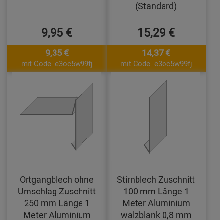
(Standard)
9,95 €
15,29 €
9,35 €
14,37 €
mit Code: e3oc5w99fj
mit Code: e3oc5w99fj
Ortgangblech ohne
Stirnblech Zuschnitt
Umschlag Zuschnitt
100 mm Länge 1
250 mm Länge 1
Meter Aluminium
Meter Aluminium
walzblank 0,8 mm