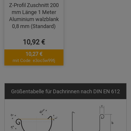
Z-Profil Zuschnitt 200
mm Länge 1 Meter
Aluminium walzblank
0,8 mm (Standard)
10,92 €
10,27 €
mit Code: e3oc5w99fj
Größentabelle für Dachrinnen nach DIN EN 612