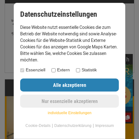
Datenschutzeinstellungen
Diese Website nutzt essentielle Cookies die zum
Betrieb der Website notwendig sind sowie Analyse-
Cookies für die Website-Statistik und Externe
Cookies für das anzeigen von Google Maps Karten.
Bitte wählen Sie, welche Cookies Sie zulassen
noch
17:
07:
01
h
möchten.
Größentabelle anzeigen
Essenziell
Extern
Statistik
Fragen?
Winnie Werner
ist für Dich da!
individuelle Einstellungen
CxLyh2Ajne
Gern beantworten wir Deine
|
|
Cookie-Details
Datenschutzerklärung
Impressum
Fragen. Ruf uns an oder
schreib eine E-Mail.