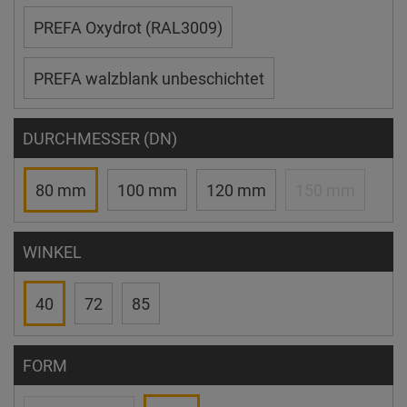
PREFA Oxydrot (RAL3009)
PREFA walzblank unbeschichtet
DURCHMESSER (DN)
80 mm
100 mm
120 mm
150 mm
WINKEL
40
72
85
FORM