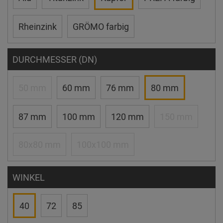
Rheinzink
GRÖMO farbig
DURCHMESSER (DN)
50 mm
60 mm
76 mm
80 mm
87 mm
100 mm
120 mm
150 mm
80x80 mm
100x100 mm
WINKEL
40
72
85