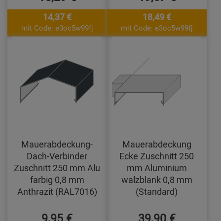
14,37 €
18,49 €
mit Code: e3oc5w99fj
mit Code: e3oc5w99fj
Mauerabdeckung-
Mauerabdeckung
Dach-Verbinder
Ecke Zuschnitt 250
Zuschnitt 250 mm Alu
mm Aluminium
farbig 0,8 mm
walzblank 0,8 mm
Anthrazit (RAL7016)
(Standard)
9,95 €
39,90 €