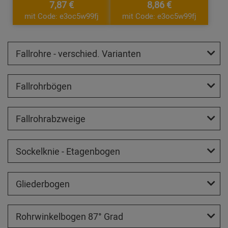
7,87 €
8,86 €
mit Code: e3oc5w99fj
mit Code: e3oc5w99fj
Fallrohre - verschied. Varianten
Fallrohrbögen
Fallrohrabzweige
Sockelknie - Etagenbogen
Gliederbogen
Rohrwinkelbogen 87° Grad