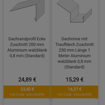
Dachrandprofil Ecke
Dachrinne mit
Zuschnitt 200 mm
Traufblech Zuschnitt
Aluminium walzblank
250 mm Länge 1
0,8 mm (Standard)
Meter Aluminium
walzblank 0,8 mm
(Standard)
24,89 €
15,29 €
23,40 €
14,37 €
mit Code: e3oc5w99fj
mit Code: e3oc5w99fj