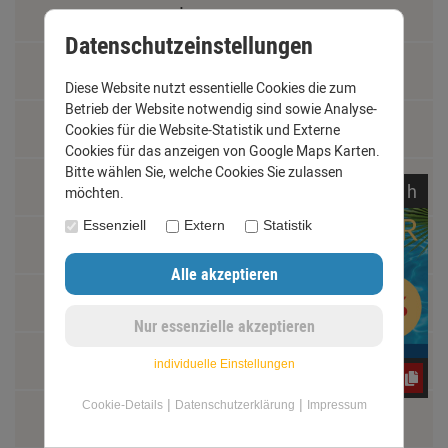
Impressum
Datenschutzeinstellungen
Kontakt
Diese Website nutzt essentielle Cookies die zum
Betrieb der Website notwendig sind sowie Analyse-
Widerrufsrecht
Cookies für die Website-Statistik und Externe
Cookies für das anzeigen von Google Maps Karten.
Bitte wählen Sie, welche Cookies Sie zulassen
Schäden und Reklamationen
noch
15:
21:
12
h
möchten.
Essenziell
Extern
Statistik
Vertrag widerrufen
Materialkunde
Fachbegriffe
individuelle Einstellungen
e3oc5w99fj
|
|
Cookie-Details
Datenschutzerklärung
Impressum
Jobs