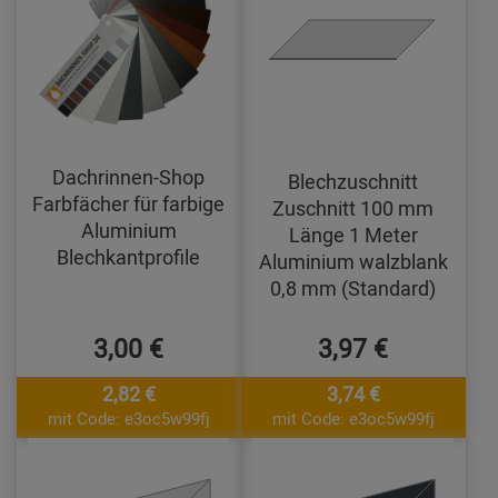
Dachrinnen-Shop
Blechzuschnitt
Farbfächer für farbige
Zuschnitt 100 mm
Aluminium
Länge 1 Meter
Blechkantprofile
Aluminium walzblank
0,8 mm (Standard)
3,00 €
3,97 €
2,82 €
3,74 €
mit Code: e3oc5w99fj
mit Code: e3oc5w99fj