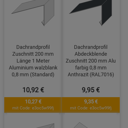
Dachrandprofil
Dachrandprofil
Zuschnitt 200 mm
Abdeckblende
Länge 1 Meter
Zuschnitt 200 mm Alu
Aluminium walzblank
farbig 0,8 mm
0,8 mm (Standard)
Anthrazit (RAL7016)
10,92 €
9,95 €
10,27 €
9,35 €
mit Code: e3oc5w99fj
mit Code: e3oc5w99fj