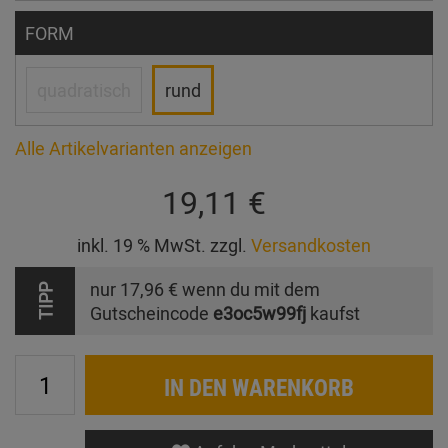
FORM
quadratisch
rund
Alle Artikelvarianten anzeigen
19,11 €
inkl. 19 % MwSt. zzgl.
Versandkosten
nur
17,96 €
wenn du mit dem
TIPP
Gutscheincode
e3oc5w99fj
kaufst
IN DEN WARENKORB