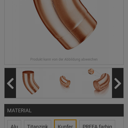
MATERIAL
Alu
Titanzink
Kupfer
PREFA farbig