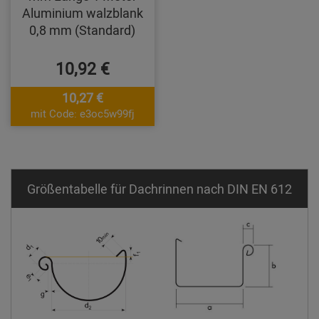
Aluminium walzblank
0,8 mm (Standard)
10,92 €
10,27 €
mit Code: e3oc5w99fj
Größentabelle für Dachrinnen nach DIN EN 612