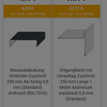
9,35 €
37,51 €
mit Code: e3oc5w99fj
mit Code: e3oc5w99fj
Mauerabdeckung-
Ortgangblech mit
Verbinder Zuschnitt
Umschlag Zuschnitt
250 mm Alu farbig 0,8
250 mm Länge 1
mm (Standard)
Meter Aluminium
Anthrazit (RAL7016)
walzblank 0,8 mm
(Standard)