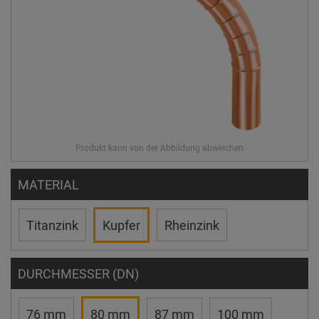
MATERIAL
Titanzink
Kupfer
Rheinzink
DURCHMESSER (DN)
76 mm
80 mm
87 mm
100 mm