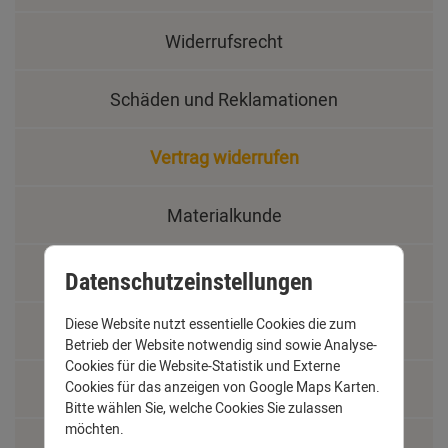
Widerrufsrecht
Schäden und Reklamationen
Vertrag widerrufen
Materialkunde
Fachbegriffe
Datenschutzeinstellungen
Diese Website nutzt essentielle Cookies die zum
Jobs
Betrieb der Website notwendig sind sowie Analyse-
Cookies für die Website-Statistik und Externe
Cookies für das anzeigen von Google Maps Karten.
Montage und Installationshilfen
Bitte wählen Sie, welche Cookies Sie zulassen
möchten.
Größentabelle