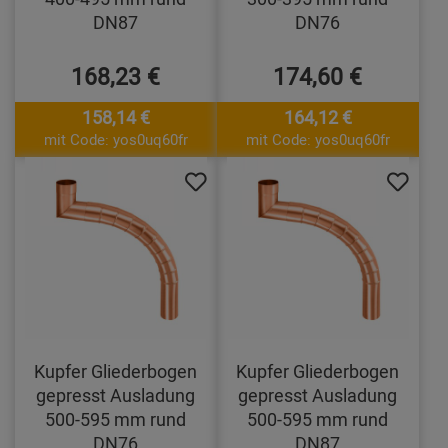
DN87
DN76
168,23 €
174,60 €
158,14 €
164,12 €
mit Code: yos0uq60fr
mit Code: yos0uq60fr
Kupfer Gliederbogen
Kupfer Gliederbogen
gepresst Ausladung
gepresst Ausladung
500-595 mm rund
500-595 mm rund
DN76
DN87