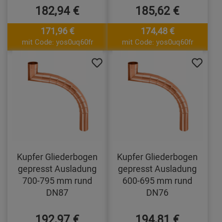
182,94 €
185,62 €
171,96 €
174,48 €
mit Code: yos0uq60fr
mit Code: yos0uq60fr
Kupfer Gliederbogen
Kupfer Gliederbogen
gepresst Ausladung
gepresst Ausladung
700-795 mm rund
600-695 mm rund
DN87
DN76
192,97 €
194,81 €