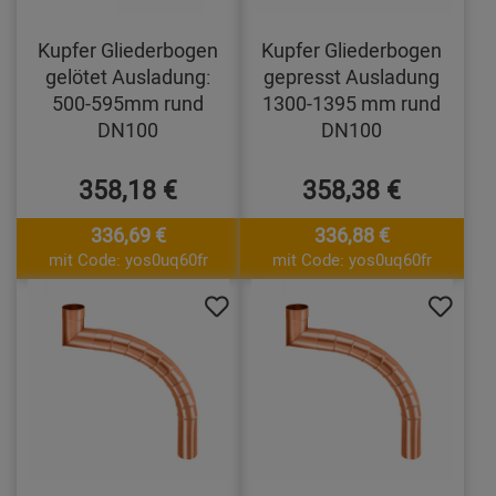
Kupfer Gliederbogen
Kupfer Gliederbogen
gelötet Ausladung:
gepresst Ausladung
500-595mm rund
1300-1395 mm rund
DN100
DN100
358,18 €
358,38 €
336,69 €
336,88 €
mit Code: yos0uq60fr
mit Code: yos0uq60fr