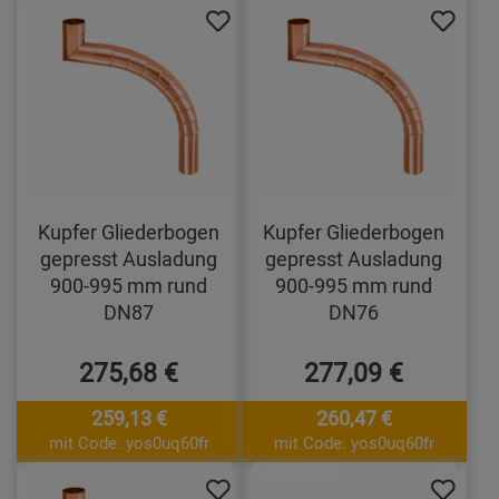
Kupfer Gliederbogen
Kupfer Gliederbogen
gepresst Ausladung
gepresst Ausladung
900-995 mm rund
900-995 mm rund
DN87
DN76
275,68 €
277,09 €
259,13 €
260,47 €
mit Code: yos0uq60fr
mit Code: yos0uq60fr