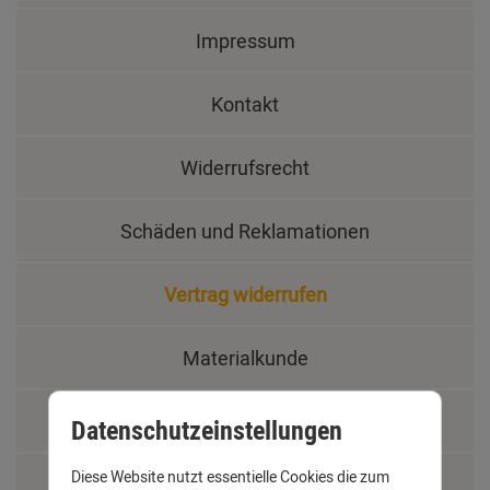
Impressum
Kontakt
Widerrufsrecht
Schäden und Reklamationen
Vertrag widerrufen
Materialkunde
Fachbegriffe
Datenschutzeinstellungen
Diese Website nutzt essentielle Cookies die zum
Jobs