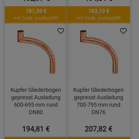
181,39 €
183,13 €
mit Code: yos0uq60fr
mit Code: yos0uq60fr
Kupfer Gliederbogen
Kupfer Gliederbogen
gepresst Ausladung
gepresst Ausladung
600-695 mm rund
700-795 mm rund
DN80
DN76
194,81 €
207,82 €