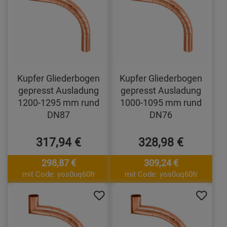
Kupfer Gliederbogen
Kupfer Gliederbogen
gepresst Ausladung
gepresst Ausladung
1200-1295 mm rund
1000-1095 mm rund
DN87
DN76
317,94 €
328,98 €
298,87 €
309,24 €
mit Code: yos0uq60fr
mit Code: yos0uq60fr