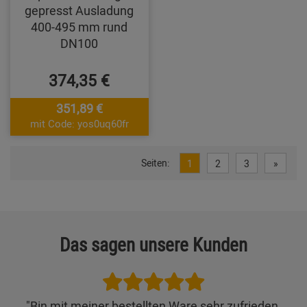
gepresst Ausladung
400-495 mm rund
DN100
374,35 €
351,89 €
mit Code: yos0uq60fr
Seiten:
1
2
3
»
Das sagen unsere Kunden
"Bin mit meiner bestellten Ware sehr zufrieden.