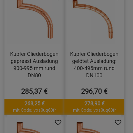
Kupfer Gliederbogen
Kupfer Gliederbogen
gepresst Ausladung
gelötet Ausladung:
900-995 mm rund
400-495mm rund
DN80
DN100
285,37 €
296,70 €
268,25 €
278,90 €
mit Code: yos0uq60fr
mit Code: yos0uq60fr