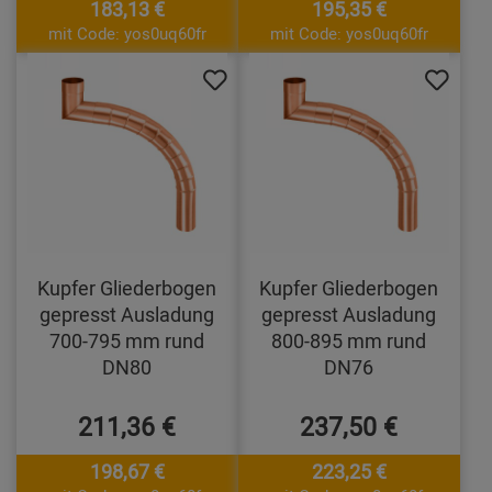
183,13 €
195,35 €
mit Code: yos0uq60fr
mit Code: yos0uq60fr
Kupfer Gliederbogen
Kupfer Gliederbogen
gepresst Ausladung
gepresst Ausladung
700-795 mm rund
800-895 mm rund
DN80
DN76
211,36 €
237,50 €
198,67 €
223,25 €