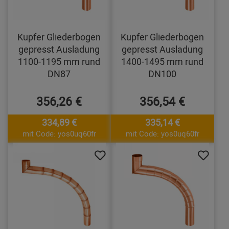
Kupfer Gliederbogen
Kupfer Gliederbogen
gepresst Ausladung
gepresst Ausladung
1100-1195 mm rund
1400-1495 mm rund
DN87
DN100
356,26 €
356,54 €
334,89 €
335,14 €
mit Code: yos0uq60fr
mit Code: yos0uq60fr