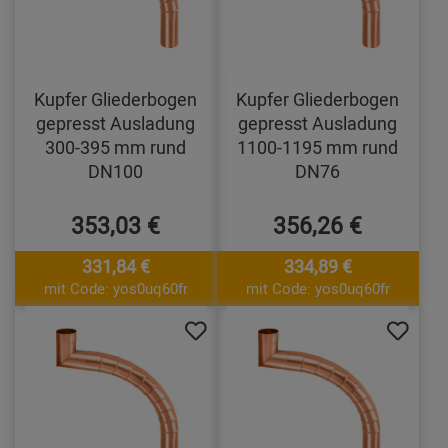
Kupfer Gliederbogen
Kupfer Gliederbogen
gepresst Ausladung
gepresst Ausladung
300-395 mm rund
1100-1195 mm rund
DN100
DN76
353,03 €
356,26 €
331,84 €
334,89 €
mit Code: yos0uq60fr
mit Code: yos0uq60fr