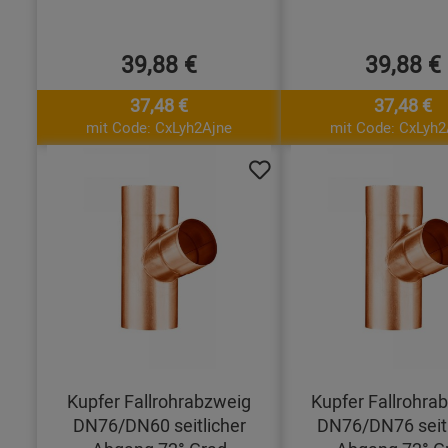
39,88 €
39,88 €
37,48 €
37,48 €
mit Code: CxLyh2Ajne
mit Code: CxLyh2
Kupfer Fallrohrabzweig
Kupfer Fallrohra
DN76/DN60 seitlicher
DN76/DN76 seitl