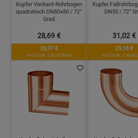
Kupfer Vierkant-Rohrbogen
Kupfer Fallrohrbo
quadratisch DN80x80 / 72°
DN50 / 72° G
Grad
28,69 €
31,02 €
26,97 €
29,16 €
mit Code: CxLyh2Ajne
mit Code: CxLyh2