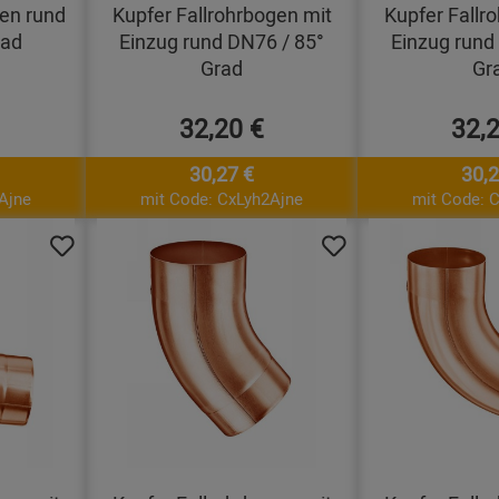
gen rund
Kupfer Fallrohrbogen mit
Kupfer Fallr
rad
Einzug rund DN76 / 85°
Einzug rund
Grad
Gr
32,20 €
32,
30,27 €
30,2
Ajne
mit Code: CxLyh2Ajne
mit Code: 