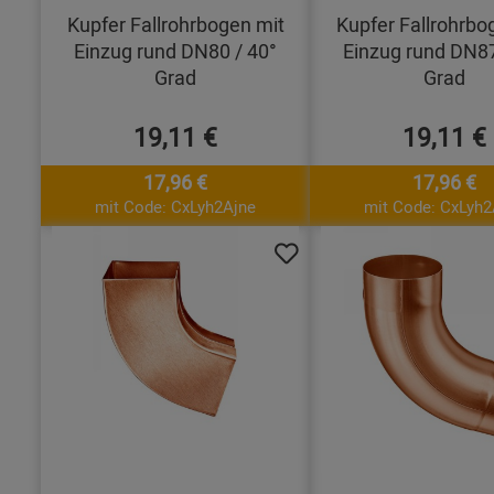
Kupfer Fallrohrbogen mit
Kupfer Fallrohrbo
Einzug rund DN80 / 40°
Einzug rund DN87
Grad
Grad
19,11 €
19,11 €
17,96 €
17,96 €
mit Code: CxLyh2Ajne
mit Code: CxLyh2