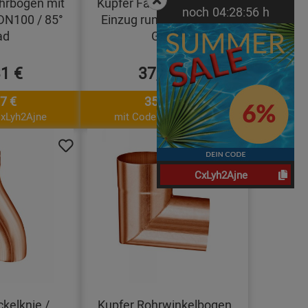
ohrbogen mit
Kupfer Fallrohrbogen mit
noch
04:
28:
55
h
DN100 / 85°
Einzug rund DN60 / 85°
ad
Grad
31 €
37,44 €
7 €
35,19 €
CxLyh2Ajne
mit Code: CxLyh2Ajne
CxLyh2Ajne
kelknie /
Kupfer Rohrwinkelbogen