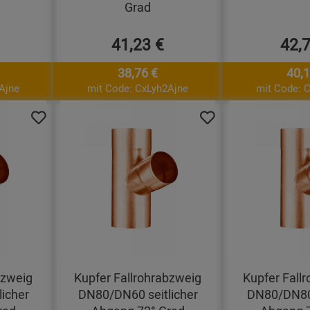
Grad
41,23 €
42,
38,76 €
40,1
Ajne
mit Code: CxLyh2Ajne
mit Code: 
bzweig
Kupfer Fallrohrabzweig
Kupfer Fall
icher
DN80/DN60 seitlicher
DN80/DN80 