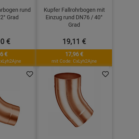
hrbogen rund
Kupfer Fallrohrbogen mit
2° Grad
Einzug rund DN76 / 40°
Grad
90 €
19,11 €
6 €
17,96 €
CxLyh2Ajne
mit Code: CxLyh2Ajne