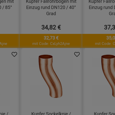
gen mit
Kupfer Fallrohrbogen mit
Kupfer Fallr
 / 85°
Einzug rund DN120 / 40°
Einzug rund 
Grad
Gr
34,82 €
37,
32,73 €
35,0
Ajne
mit Code: CxLyh2Ajne
mit Code: 
ie /
Kupfer Sockelknie /
Kupfer Soc