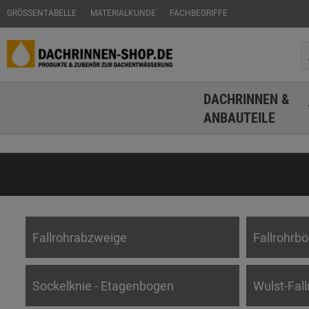
GRÖSSENTABELLE
MATERIALKUNDE
FACHBEGRIFFE
DACHRINNEN &
ANBAUTEILE
Fallrohrabzweige
Fallrohrb
Sockelknie - Etagenbogen
Wulst-Fal