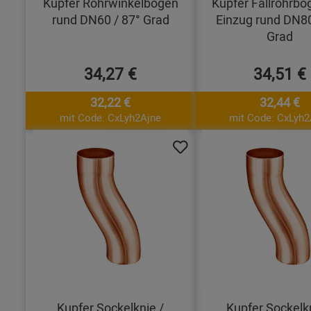
Kupfer Rohrwinkelbogen
Kupfer Fallrohrbo
rund DN60 / 87° Grad
Einzug rund DN80
Grad
34,27 €
34,51 €
32,22 €
32,44 €
mit Code: CxLyh2Ajne
mit Code: CxLyh2
Kupfer Sockelknie /
Kupfer Sockelkn