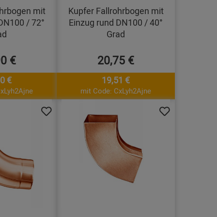
ohrbogen mit
Kupfer Fallrohrbogen mit
DN100 / 72°
Einzug rund DN100 / 40°
ad
Grad
90 €
20,75 €
0 €
19,51 €
CxLyh2Ajne
mit Code: CxLyh2Ajne