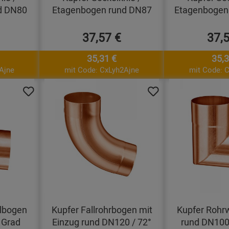
d DN80
Etagenbogen rund DN87
Etagenbogen
37,57 €
37,
35,31 €
35,3
Ajne
mit Code: CxLyh2Ajne
mit Code: 
lbogen
Kupfer Fallrohrbogen mit
Kupfer Rohr
 Grad
Einzug rund DN120 / 72°
rund DN100 