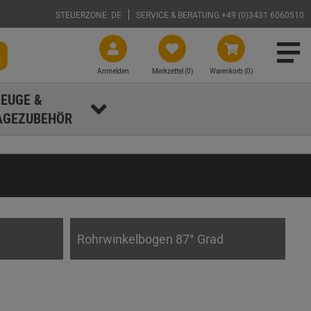
STEUERZONE: DE
SERVICE & BERATUNG +49 (0)3431 6060510
Anmelden
Merkzettel (
0
)
Warenkorb (0)
EUGE &
GEZUBEHÖR
Rohrwinkelbogen 87° Grad