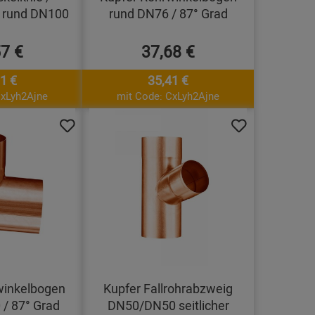
 rund DN100
rund DN76 / 87° Grad
57 €
37,68 €
1 €
35,41 €
CxLyh2Ajne
mit Code: CxLyh2Ajne
winkelbogen
Kupfer Fallrohrabzweig
/ 87° Grad
DN50/DN50 seitlicher