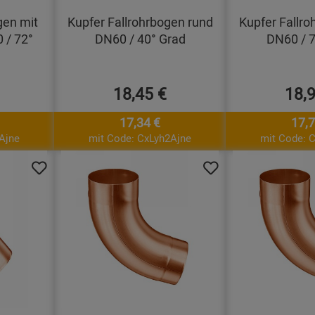
gen mit
Kupfer Fallrohrbogen rund
Kupfer Fallro
 / 72°
DN60 / 40° Grad
DN60 / 7
18,45 €
18,
17,34 €
17,7
Ajne
mit Code: CxLyh2Ajne
mit Code: 