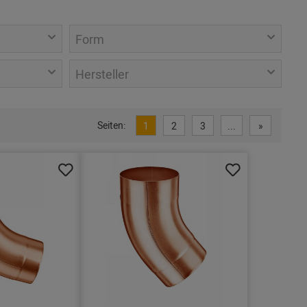
Form
Hersteller
Seiten:
1
2
3
...
»