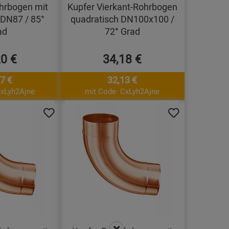
ohrbogen mit
Kupfer Vierkant-Rohrbogen
 DN87 / 85°
quadratisch DN100x100 /
ad
72° Grad
20 €
34,18 €
7 €
32,13 €
CxLyh2Ajne
mit Code: CxLyh2Ajne