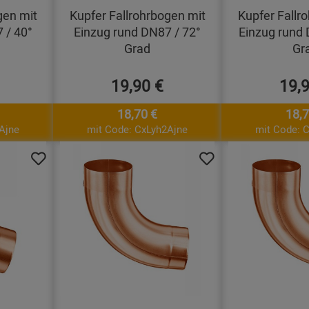
gen mit
Kupfer Fallrohrbogen mit
Kupfer Fallr
 / 40°
Einzug rund DN87 / 72°
Einzug rund 
Grad
Gr
19,90 €
19,
18,70 €
18,7
Ajne
mit Code: CxLyh2Ajne
mit Code: 