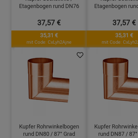
Etagenbogen rund DN76
Etagenbogen run
37,57 €
37,57 €
35,31 €
35,31 €
mit Code: CxLyh2Ajne
mit Code: CxLyh2
Kupfer Rohrwinkelbogen
Kupfer Rohrwinke
rund DN80 / 87° Grad
rund DN87 / 87°