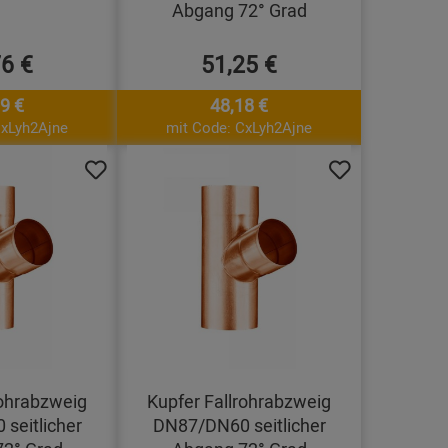
Abgang 72° Grad
76 €
51,25 €
9 €
48,18 €
CxLyh2Ajne
mit Code: CxLyh2Ajne
rohrabzweig
Kupfer Fallrohrabzweig
seitlicher
DN87/DN60 seitlicher