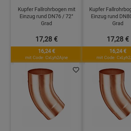
Kupfer Fallrohrbogen mit
Kupfer Fallrohrbo
Einzug rund DN76 / 72°
Einzug rund DN80
Grad
Grad
17,28 €
17,28 €
16,24 €
16,24 €
mit Code: CxLyh2Ajne
mit Code: CxLyh2