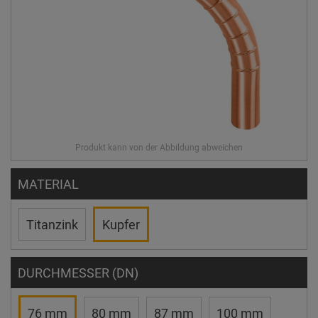
MATERIAL
Titanzink
Kupfer
DURCHMESSER (DN)
76 mm
80 mm
87 mm
100 mm