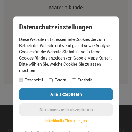
Materialkunde
Fachbegriffe
Datenschutzeinstellungen
Diese Website nutzt essentielle Cookies die zum
Jobs
Betrieb der Website notwendig sind sowie Analyse-
Cookies für die Website-Statistik und Externe
Cookies für das anzeigen von Google Maps Karten.
Montage und Installationshilfen
Bitte wählen Sie, welche Cookies Sie zulassen
möchten.
Größentabelle
Essenziell
Extern
Statistik
©opyright 2020 - www.dachrinnen-shop.de
individuelle Einstellungen
mod
ified eCommerce Shopsoftware © 2009-2026