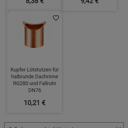
8,38 €
9,42 €
Kupfer Lötstutzen für
halbrunde Dachrinne
RG280 und Fallrohr
DN76
10,21 €