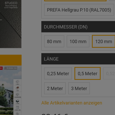
PREFA Hellgrau P.10 (RAL7005)
DURCHMESSER (DN)
80 mm
100 mm
120 mm
LÄNGE
0,25 Meter
0,5 Meter
0,52
2 Meter
3 Meter
Alle Artikelvarianten anzeigen