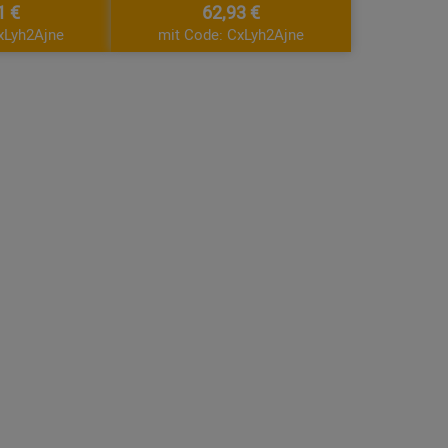
1 €
62,93 €
xLyh2Ajne
mit Code: CxLyh2Ajne