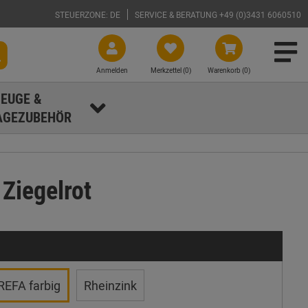
STEUERZONE: DE
SERVICE & BERATUNG +49 (0)3431 6060510
Anmelden
Merkzettel (
0
)
Warenkorb (0)
EUGE &
GEZUBEHÖR
Ziegelrot
REFA farbig
Rheinzink