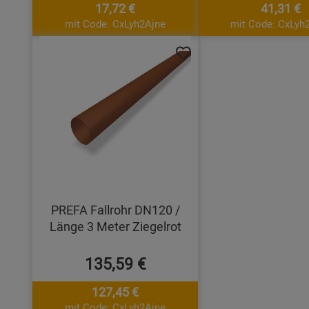
17,72 €
41,31 €
mit Code: CxLyh2Ajne
mit Code: CxLyh
PREFA Fallrohr DN120 /
Länge 3 Meter Ziegelrot
135,59 €
127,45 €
mit Code: CxLyh2Ajne