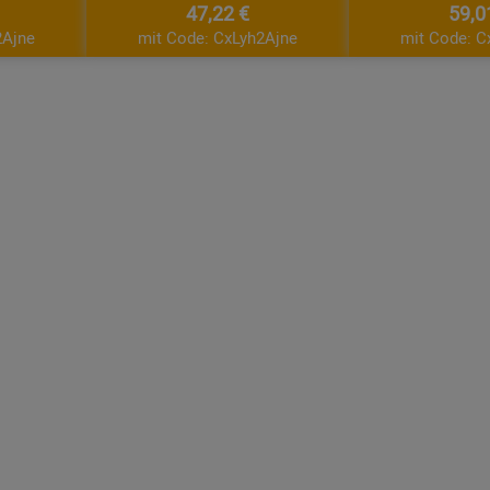
47,22 €
59,0
2Ajne
mit Code: CxLyh2Ajne
mit Code: C