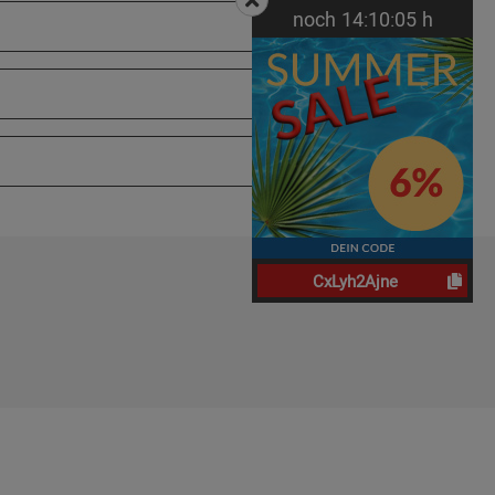
noch
14:
10:
04
h
CxLyh2Ajne