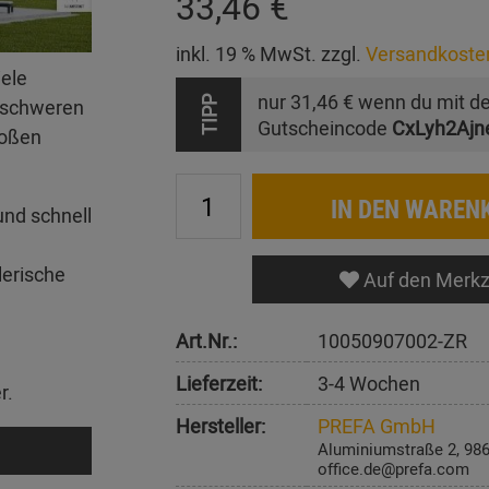
33,46 €
inkl. 19 % MwSt. zzgl.
Versandkoste
iele
nur
31,46 €
wenn du mit d
erschweren
TIPP
Gutscheincode
CxLyh2Ajn
roßen
IN DEN WAREN
und schnell
lerische
Auf den Merkz
Art.Nr.:
10050907002-ZR
Lieferzeit:
3-4 Wochen
r.
Hersteller:
PREFA GmbH
Aluminiumstraße 2, 98
office.de@prefa.com