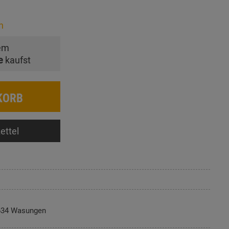
n
em
e
kaufst
KORB
ettel
634 Wasungen